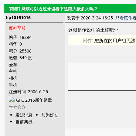
[猫猫]
麻烦可以通过牙齿看下这猫大概多大吗？
hp10161016
发表于 2020-3-24 16:25
只看该作
魔神至尊
这就是传说中的土橘吧~~
帖子
18294
附件:
您所在的用户组无法
精华
0
积分
25508
激骚
349 度
爱车
主机
相机
手机
注册时间
2006-6-26
发短消息
加为好友
当前离线