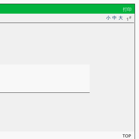
打印
小
中
大
#
1
TOP