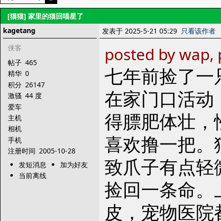
[猫猫]
家里的猫回喵星了
kagetang
发表于 2025-5-21 05:29
只看该作者
侠客
posted by wap, 
帖子
465
七年前捡了一
精华
0
积分
26147
在家门口活动
激骚
44 度
爱车
得膘肥体壮，
主机
相机
喜欢撸一把。
手机
注册时间
2005-10-28
致爪子有点轻
发短消息
加为好友
当前离线
捡回一条命。
皮，宠物医院