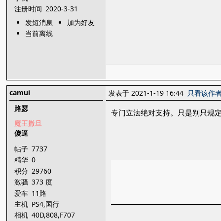
注册时间
2020-3-31
发短消息
加为好友
当前离线
camui
发表于 2021-1-19 16:44
只看该作
路瑟
专门立法绝对支持。只是别只规
魔王撒旦
傻逼
帖子
7737
精华
0
积分
29760
激骚
373 度
爱车
11路
主机
PS4,国行
X1,PSV,3DS,XBOX36
相机
40D,808,F707