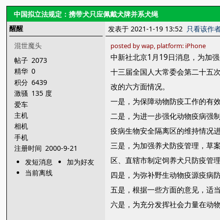
中国拟立法规定：携带犬只应佩戴犬牌并系犬绳
醒醒
发表于 2021-1-19 13:52
只看该作
混世魔头
posted by wap, platform: iPhone
中新社北京1月19日消息，为加
帖子
2073
精华
0
十三届全国人大常委会第二十五次
积分
6439
改的六方面情况。
激骚
135 度
一是，为保障动物防疫工作的有
爱车
主机
二是，为进一步强化动物疫病强
相机
疫病生物安全隔离区的维持情况
手机
三是，为加强养犬防疫管理，草
注册时间
2000-9-21
区、直辖市制定饲养犬只防疫管
发短消息
加为好友
当前离线
四是，为弥补野生动物疫源疫病
五是，根据一些方面的意见，适
六是，为充分发挥社会力量在动