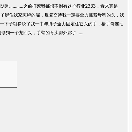
阴道…………之前打死我都想不到有这个行业2333，看来真是
绳子绑住我家斑鸠的嘴，反复交待我一定要全力抓紧母狗的头，我
一声，一下子就挣脱了我一中年胖子全力固定住它头的手，枪手哥连忙
的母狗一个龙回头，手臂的骨头都外露了……