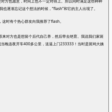
使对方也愿意，时间上也不一定对得上。所以同时满足这些种种
逐渐忘记这个想法的时候，“flash”和它的主人出现了。
这时有个热心群友向我推荐了flash。
，原来对方也是想留个后代自己养，然后带去绝育。我说我们家斑
晚连夜开车400多公里，送逼上门233333！当时是斑鸠大姨