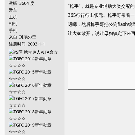
激骚
3604 度
“枪手”，就是专业辅助犬类交配
爱车
365行行行出状元。枪手哥带着
主机
相机
嗯嗯，然后枪手哥把公狗flas
手机
让大家散开，说让母狗镇定下来
来自
斑鳩の里
注册时间
2003-1-1