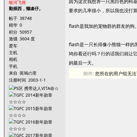
因为这次我想养一只黑白色的柯
银河飞将
勤插西，懒凑仔。
要求的几率很小，所以我也没打算
帖子
38748
精华
0
flash是我加的宠物群的群友的
积分
50957
激骚
3604 度
flash是一只长得像小熊猫一
爱车
主机
鸠你看还行吗？行的话我们就让它
相机
妈最后一天。
手机
来自
斑鳩の里
附件:
您所在的用户组无法
注册时间
2003-1-1