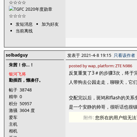
发短消息
加为好友
当前离线
solbadguy
发表于 2021-4-8 19:15
只看该作者
朱茜！你...！
posted by wap, platform: ZTE N986
反复重复了3＃的步骤3次，终于
银河飞将
勤插西，懒凑仔。
人带狗去公园走走，聊聊天，它
帖子
38748
精华
0
交配完以后，斑鸠和flash的关
积分
50957
是一个安静的帅哥，很听话也很
激骚
3604 度
爱车
附件:
您所在的用户组无法
主机
相机