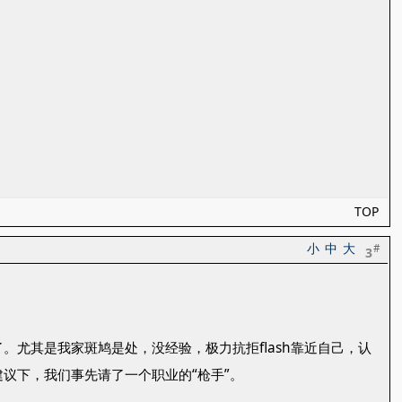
TOP
小
中
大
#
3
尤其是我家斑鸠是处，没经验，极力抗拒flash靠近自己，认
议下，我们事先请了一个职业的“枪手”。