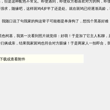
基，但是这种配色不常见。即使遇到，即使双方都喜欢对方的狗，即
强求，随缘吧，这样斑鸠4岁半了还是处。就在斑鸠已经逐渐高龄，我也
狗。我随口说了句我家的狗这辈子可能都是单身狗了，想找个黑基好难，
样的黑色柯基，我第一次看到照片就觉得：好萌！于是加了它主人私聊
们俩成亲，结果我家斑鸠也符合对方眼缘！于是两家人一拍即合，我当
下载或查看附件