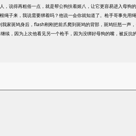
的人，说得再粗俗一点，就是帮公狗扶着姬八，让它更容易进入母狗的
一根绳子来，我说需要绑着吗？他说一会你就知道了。枪手哥事先用
h绕到我家斑鸠身后，flash刚刚把前爪爬到斑鸠的背部，斑鸠狂怒
再继续，因为上次他看见另一个枪手，因为没绑好母狗的嘴，被反抗