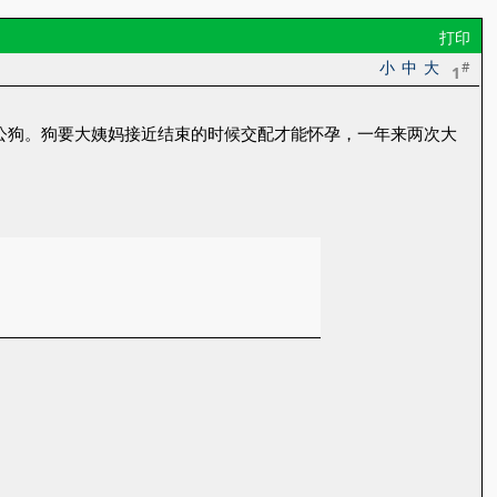
打印
小
中
大
#
1
公狗。狗要大姨妈接近结束的时候交配才能怀孕，一年来两次大