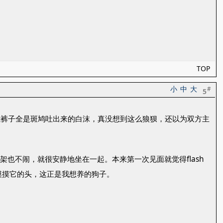
TOP
小
中
大
#
5
我裤子全是斑鸠吐出来的白沫，真没想到这么狼狈，还以为双方主
架也不闹，就很安静地坐在一起。本来第一次见面就觉得flash
摸摸它的头，这正是我想养的狗子。