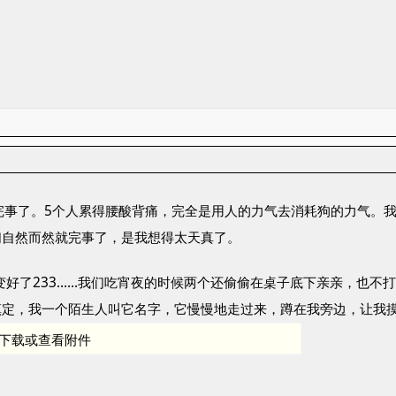
完事了。5个人累得腰酸背痛，完全是用人的力气去消耗狗的力气。
们自然而然就完事了，是我想得太天真了。
系变好了233……我们吃宵夜的时候两个还偷偷在桌子底下亲亲，也不打
镇定，我一个陌生人叫它名字，它慢慢地走过来，蹲在我旁边，让我
下载或查看附件