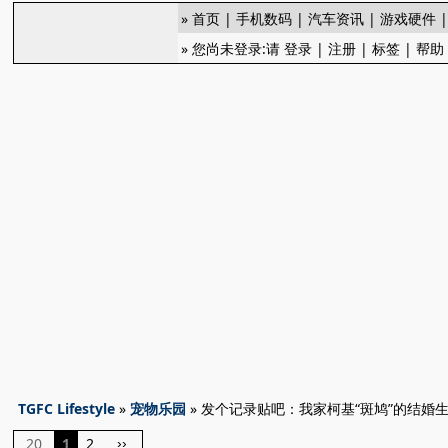
»
首页
|
手机数码
|
汽车资讯
|
游戏硬件
» 您尚未登录:请
登录
|
注册
|
标签
|
帮助
TGFC Lifestyle
»
宠物乐园
» 发个记录贴吧：我家柯基“斑鸠”的结婚
20
1
2
››