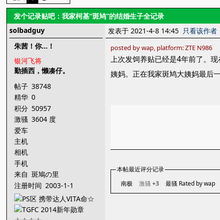
发个记录贴吧：我家柯基“斑鸠”的结婚生子全记录
solbadguy
发表于 2021-4-8 14:45
只看该作者
朱茜！你...！
posted by wap, platform: ZTE N986
上次发饲养贴已经是4年前了。现
银河飞将
勤插西，懒凑仔。
姨妈。正在我家斑鸠大姨妈最后
帖子
38748
精华
0
积分
50957
激骚
3604 度
爱车
主机
相机
手机
本帖最近评分记录
来自
斑鳩の里
南极
激骚
+3
最骚 Rated by wap
注册时间
2003-1-1