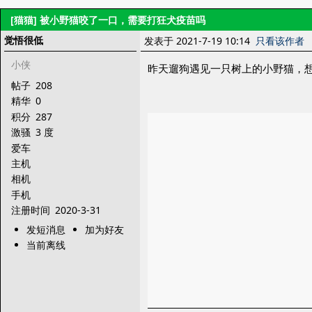
[猫猫]
被小野猫咬了一口，需要打狂犬疫苗吗
觉悟很低
发表于 2021-7-19 10:14
只看该作者
小侠
昨天遛狗遇见一只树上的小野猫，想
帖子
208
精华
0
积分
287
激骚
3 度
爱车
主机
相机
手机
注册时间
2020-3-31
发短消息
加为好友
当前离线