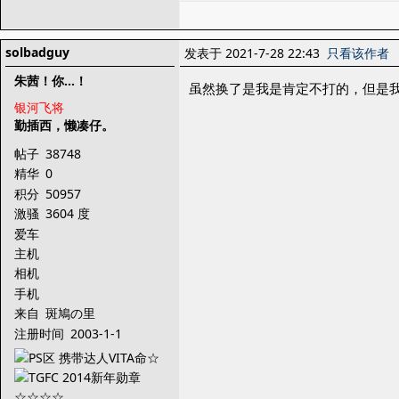
solbadguy
发表于 2021-7-28 22:43
只看该作者
朱茜！你...！
虽然换了是我是肯定不打的，但是
银河飞将
勤插西，懒凑仔。
帖子
38748
精华
0
积分
50957
激骚
3604 度
爱车
主机
相机
手机
来自
斑鳩の里
注册时间
2003-1-1