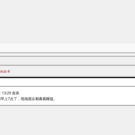
xus 4
 13:29 发表
都早上7点了，现场观众都裹着睡毯。