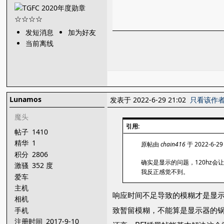
发短消息
加为好友
当前离线
Lunamos
发表于 2022-6-29 21:02
只看该作
魔头
引用:
帖子
1410
精华
1
原帖由
chain416
于 2022-6-29
积分
2806
确实是显示的问题，120hz
激骚
352 度
我反正感觉不到。
爱车
主机
响应时间不足导致的模糊才是显示
相机
致暂留模糊，不能算是显示器的锅
手机
注册时间
2017-9-10