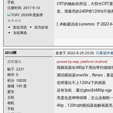
手机
CRT的确如你所说，大部分CRT
注册时间
2017-9-10
觉，用最亮的240P@120Hz不
[
本帖最后由 Lunamos 于 2022-6-
发短消息
加为好友
当前离线
2012啊
发表于 2022-6-29 23:20
只看该作
混世魔头
posted by wap, platform: Android
我模拟器在480p下用自带扫描线明
帖子
2221
精华
0
测试模拟器snes9x，fbn
积分
10028
也明显比不上120hz下的画面
激骚
195 度
还有实机，通过gbsc到480p v
爱车
主机
亮度也是哗哗得降，怎么设都暗一
相机
40p，120hz的模拟器低解画面
手机