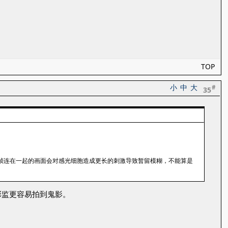
TOP
小
中
大
#
35
种两帧连在一起的画面会对感光细胞造成更长的刺激导致暂留模糊，不能算是
比彩监更容易拍到鬼影。