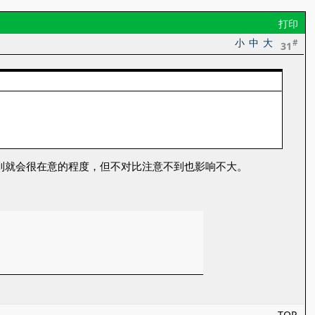
打印
小
中
大
#
31
意到就会很在意的程度，但不对比注意不到也影响不大。
TOP