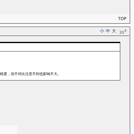
TOP
小
中
大
#
33
的程度，但不对比注意不到也影响不大。