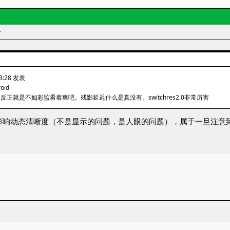
者
13:28 发表
roid
活，反正就是不如彩监看着爽吧。残影延迟什么是真没有。switchres2.0非常厉害
少会影响动态清晰度（不是显示的问题，是人眼的问题），属于一旦注