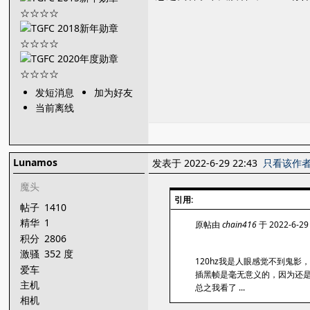
发短消息
加为好友
当前离线
Lunamos
发表于 2022-6-29 22:43
只看该作
魔头
引用:
帖子
1410
精华
1
原帖由
chain416
于 2022-6-29
积分
2806
激骚
352 度
120hz我是人眼感觉不到鬼影
爱车
插黑帧是毫无意义的，因为还是会降
主机
总之我看了 ...
相机