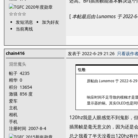
还高。BFI插黑帧能基本解决这个
[
本帖最后由 Lunamos 于 2022-6-
发短消息
加为好友
当前离线
chain416
发表于 2022-6-29 21:26
只看该作
混世魔头
引用:
帖子
4235
精华
0
原帖由
Lunamos
于 2022-6-29
积分
13654
激骚
856 度
响应时间不足导致的模糊才是显
爱车
显示器的锅。其实OLED也是同理，
主机
相机
120hz我是人眼感觉不到鬼影，
手机
插黑帧是毫无意义的，因为还是会降低
注册时间
2007-8-4
总之我看了半天没看出120hz有