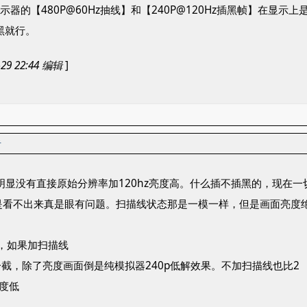
显示器的【480P@60Hz抽线】和【240P@120Hz插黑帧】在
插黑就行。
29 22:44 编辑
]
者
显没有直接原始分辨率加120hz亮度高。什么插不插黑的，现在一切交给
eo，要是看不出来真是眼有问题。扫描线状态那是一模一样，但是画面
ga，如果加扫描线
截，除了亮度画面倒是纯模拟器240p低解效果。不加扫描线也比2
亮度低