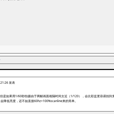
者
 21:26 发表
，但是如果用1/60秒拍摄由于两帧画面相隔时间太近（1/120），会比彩监更容易拍到
低亮度，还不如直接60hz+100%scanline来的简单。