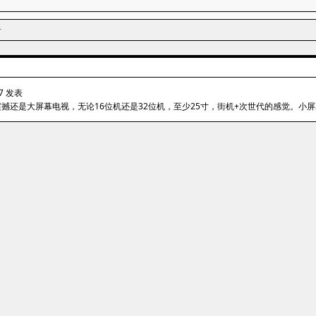
者
:37 发表
撼还是大屏幕电视，无论16位机还是32位机，至少25寸，街机+次世代的感觉。小