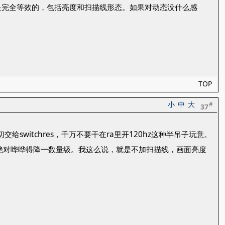
显示上是完全等效的，包括亮度和扫描线形态。如果对动态没什么感
TOP
小
中
大
#
37
switchres，千万不要干在ra里开120hz这种半吊子玩意。
亮度绝对哗哗得降一数量级。我这么说，就是不加扫描线，画面亮度