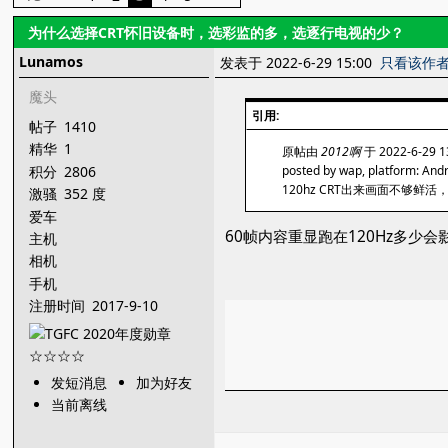
为什么选择CRT怀旧设备时，选彩监的多，选逐行电视的少？
Lunamos
发表于 2022-6-29 15:00
只看该作
魔头
引用:
帖子
1410
精华
1
原帖由
2012啊
于 2022-6-29 
积分
2806
posted by wap, platform: And
120hz CRT出来画面不够鲜
激骚
352 度
爱车
60帧内容重显跑在120Hz多
主机
相机
手机
注册时间
2017-9-10
发短消息
加为好友
当前离线