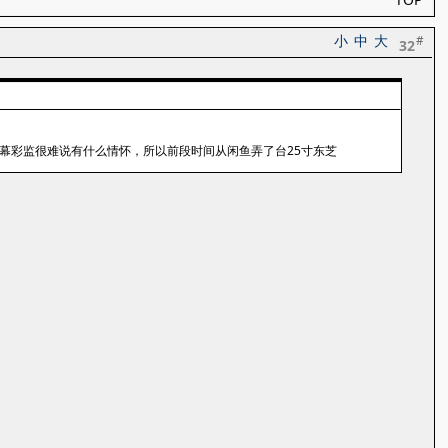
小
中
大
#
32
屏幕彩监很难说有什么情怀，所以前段时间从闲鱼弄了台25寸东芝