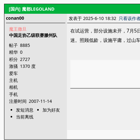
[国内]
魔都LEGOLAND
conan00
发表于 2025-6-10 18:32
只看该作
魔王撒旦
在试运营，部分设施未开，7月5日
中国足协乙级联赛滕州队
迷。照顾低龄，设施平庸，过山
帖子
8885
精华
0
积分
2727
激骚
1370 度
爱车
主机
相机
手机
注册时间
2007-11-14
发短消息
加为好友
当前离线