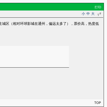
打印
小
中
大
#
1
。远离主城区（相对环球影城在通州，偏远太多了），票价高，热度低
。
TOP