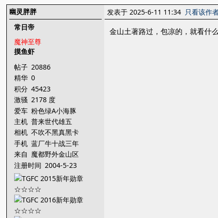
幽灵胖胖
发表于 2025-6-11 11:34
只看该作
常日帝
金山土著路过，包凉的，就看什
魔神至尊
摸鱼虾
帖子
20886
精华
0
积分
45423
激骚
2178 度
爱车
粉色绿A小海豚
主机
普来世代雄五
相机
不吹不黑真黑卡
手机
蓝厂牛十战三年
来自
魔都野外金山区
注册时间
2004-5-23