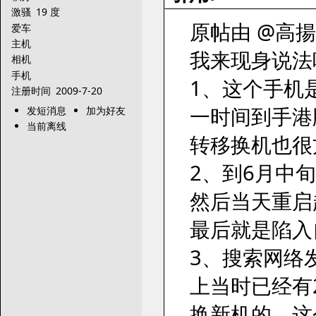
激骚
19 度
原帖由 @高揚感 
爱车
主机
我来现身说法
相机
手机
1、这个手机
注册时间
2009-7-20
一时间到手港
发短消息
加为好友
当前离线
转移换机也很
2、到6月中
然后当天重启
最后就是陷入
3、搜索网络
上当时已经有
换新机的。这