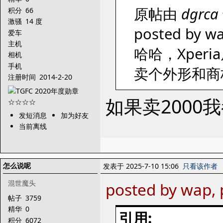
原帖由
dgrca
积分
66
激骚
14 度
posted by wa
爱车
主机
哈哈，Xpe
相机
手机
卖个外形和商
注册时间
2014-2-20
如果卖2000
发短消息
加为好友
当前离线
怎么说呢
发表于 2025-7-10 15:06
只看该作者
混世魔头
posted by wap, 
帖子
3759
精华
0
引用:
积分
6072