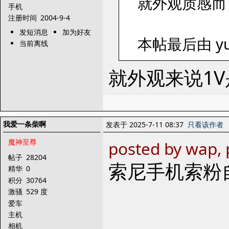
就外观质感而言 
手机
注册时间
2004-9-4
发短消息
加为好友
本帖最后由 yut
当前离线
就外观来说1
我爱一条柴啊
发表于 2025-7-11 08:37
只看该作者
魔神至尊
posted by wap,
帖子
28204
索尼手机索粉
精华
0
积分
30764
激骚
529 度
爱车
主机
相机