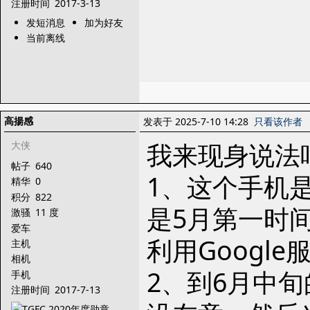
注册时间
2017-3-13
发短消息
加为好友
当前离线
高揚感
发表于 2025-7-10 14:28
只看该作者
我来现身说法
大侠
帖子
640
1、这个手机
精华
0
积分
822
是5月第一时
激骚
11 度
爱车
利用Googl
主机
相机
2、到6月中
手机
注册时间
2017-7-13