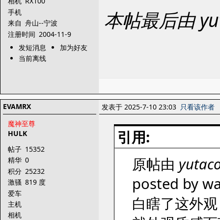
相机
RX100
手机
本帖最后由 yut
来自
舟山--宁波
注册时间
2004-11-9
发短消息
加为好友
当前离线
EVAMRX
发表于 2025-7-10 23:03
只看该作者
魔神至尊
引用:
HULK
帖子
15352
原帖由
yutac
精华
0
积分
25232
posted by wa
激骚
819 度
爱车
白瞎了这外观
主机
相机