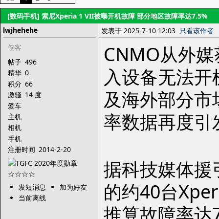
[数码手机]
索尼Xperia 1 VII被曝开机故障 部分地区故障率达7.5%
lwjhehehe
发表于 2025-7-10 12:03
只看该作者
CNMO从外媒获
侠客
帖子
496
入设备无法开
精华
0
积分
66
及海外部分市
激骚
14 度
爱车
率数据再度引
主机
相机
手机
注册时间
2014-2-20
据科技媒体援引
的约40台Xpe
发短消息
加为好友
当前离线
推算故障率达