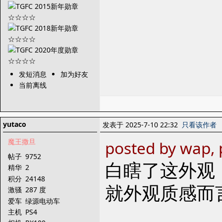
发短消息
加为好友
当前离线
yutaco
发表于 2025-7-10 22:32
只看该作者
魔王撒旦
posted by wap, 
帖子
9752
白瞎了这外观
精华
2
积分
24148
就外观质感而言 
激骚
287 度
爱车
绿源电动车
主机
PS4