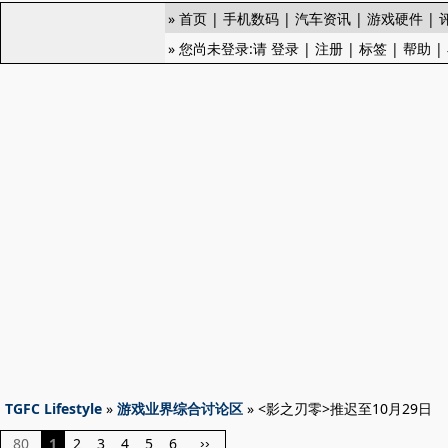
»
首页
|
手机数码
|
汽车资讯
|
游戏硬件
|
» 您尚未登录:请
登录
|
注册
|
标签
|
帮助
|
TGFC Lifestyle
»
游戏业界综合讨论区
» <影之刃零>推迟至10月29日
80
1
2
3
4
5
6
››