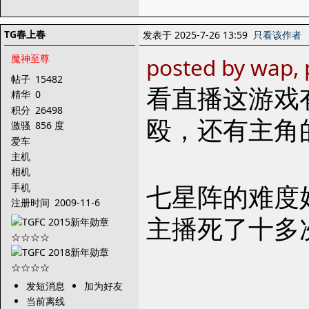
TG春上春
发表于 2025-7-26 13:59
只看该作者
魔神至尊
posted by wap, 
帖子
15482
看直播这游戏
精华
0
积分
26498
殴，还有主角
激骚
856 度
爱车
主机
相机
七星阵的难度
手机
注册时间
2009-11-6
主播死了十多
发短消息
加为好友
当前离线