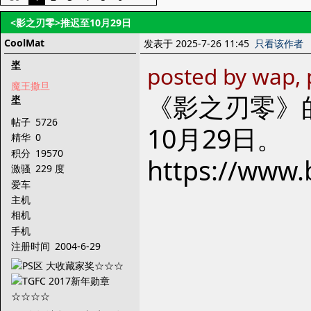
<影之刃零>推迟至10月29日
CoolMat
发表于 2025-7-26 11:45
只看该作者
埊
posted by wap, 
魔王撒旦
《影之刃零》的
埊
帖子
5726
10月29日。
精华
0
积分
19570
https://www.
激骚
229 度
爱车
主机
相机
手机
注册时间
2004-6-29