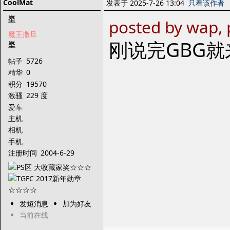
CoolMat
发表于 2025-7-26 13:04
只看该作者
埊
posted by wap, 
魔王撒旦
刚说完GBG就
埊
帖子
5726
精华
0
积分
19570
激骚
229 度
爱车
主机
相机
手机
注册时间
2004-6-29
发短消息
加为好友
当前在线