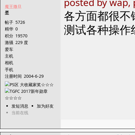
posted by wap, 
魔王撒旦
各方面都很不
埊
帖子
5726
测试各种操作
精华
0
积分
19570
激骚
229 度
爱车
主机
相机
手机
注册时间
2004-6-29
发短消息
加为好友
当前在线