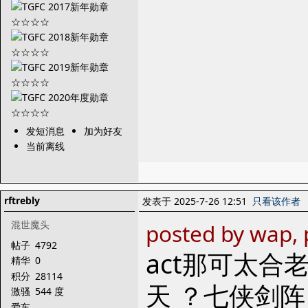
发短消息
加为好友
当前离线
rftrebly
发表于 2025-7-26 12:51
只看该作者
混世魔头
posted by wap,
帖子
4792
act那可太合
精华
0
积分
28114
天 ？七侠剑
激骚
544 度
爱车