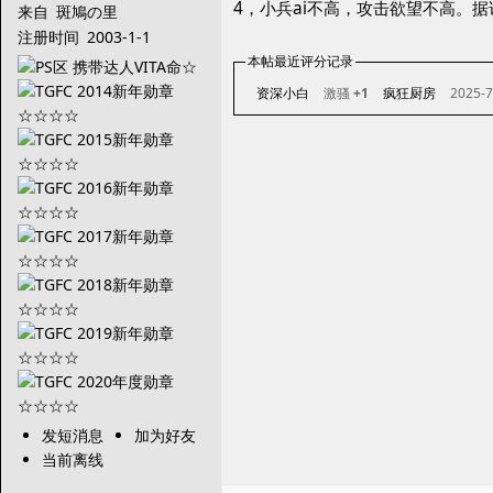
4，小兵ai不高，攻击欲望不高。
来自
斑鳩の里
注册时间
2003-1-1
本帖最近评分记录
资深小白
激骚
+1
疯狂厨房
2025-7
发短消息
加为好友
当前离线