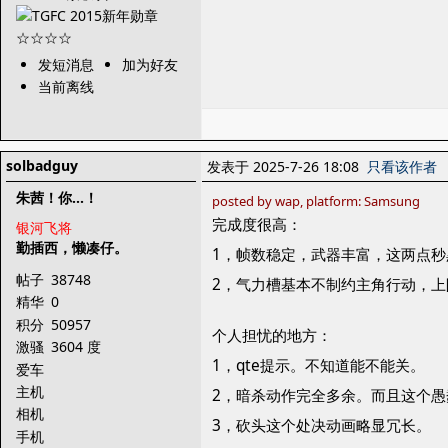
发短消息
加为好友
当前离线
solbadguy
发表于 2025-7-26 18:08
只看该作者
朱茜！你...！
posted by wap, platform: Samsung
完成度很高：
银河飞将
勤插西，懒凑仔。
1，帧数稳定，武器丰富，这两点秒
帖子
38748
2，气力槽基本不制约主角行动，上
精华
0
积分
50957
个人担忧的地方：
激骚
3604 度
1，qte提示。不知道能不能关。
爱车
主机
2，暗杀动作完全多余。而且这个愚
相机
3，砍头这个处决动画略显冗长。
手机