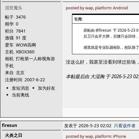
混世魔头
posted by wap, platform: Android
帖子
3476
引用:
精华
0
原帖由 @firesun 于 2026-5-23 
积分
7841
后卫只会开大脚，后腰只会回传，
激骚
91 度
爱车
WOW高啊
感觉就是专业队踢校队，校队除
主机
XBOX360
相机
打枪第一人称视角游
没这么好，我甚至没看到球过前场
戏
手机
来自
北京
本帖最后由 大湿胸 于 2026-5-23 
注册时间
2007-6-22
发短消息
加为好友
当前离线
firesun
发表于 2026-5-23 02:02
只看该作者
火炎之日
posted by wap, platform: iPhone