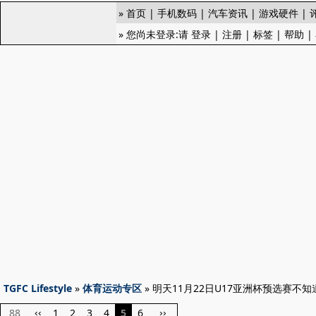
»
首页
|
手机数码
|
汽车资讯
|
游戏硬件
|
» 您尚未登录:请
登录
|
注册
|
标签
|
帮助
|
TGFC Lifestyle
»
体育运动专区
» 明天11月22日U17亚洲杯预选赛不
88
1
2
3
4
5
6
‹‹
››