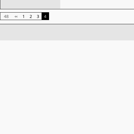
48
1
2
3
4
‹‹