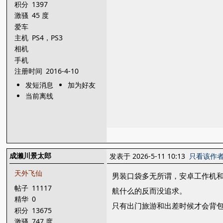
积分
1397
激骚
45 度
爱车
主机
PS4，PS3
相机
手机
注册时间
2016-4-10
发短消息
加为好友
当前离线
成濑川景太郎
发表于 2026-5-11 10:13
只看该作
天外飞仙
男装口袋多无所谓，安卓工作机
帖子
11117
航什么的反而没追求。
精华
0
只有出门旅游和出差时候才会背
积分
13675
激骚
747 度