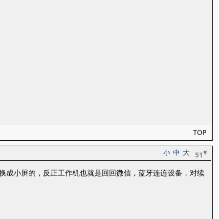
TOP
小
中
大
#
51
就换成小屏的，反正工作机也就是回回微信，蓝牙连连设备，对续