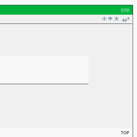
打印
小
中
大
#
46
TOP