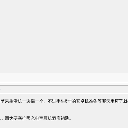
者
和苹果生活机一边揣一个。不过手头6寸的安卓机准备等哪天用坏了
包，因为要塞护照充电宝耳机酒店钥匙。