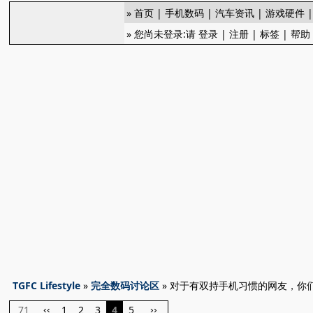
»
首页
|
手机数码
|
汽车资讯
|
游戏硬件
» 您尚未登录:请
登录
|
注册
|
标签
|
帮助
TGFC Lifestyle
»
完全数码讨论区
» 对于有双持手机习惯的网友，你
71
1
2
3
4
5
‹‹
››