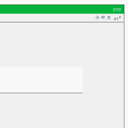
打印
小
中
大
#
61