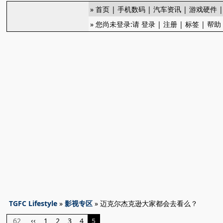
»
首页
|
手机数码
|
汽车资讯
|
游戏硬件
» 您尚未登录:请
登录
|
注册
|
标签
|
帮助
TGFC Lifestyle
»
影视专区
» 迈克尔杰克逊大家都会去看么？
62
1
2
3
4
5
‹‹