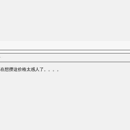
者
现在想攒这价格太感人了。。。。