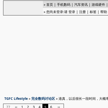
»
首页
|
手机数码
|
汽车资讯
|
游戏硬件
» 您尚未登录:请
登录
|
注册
|
标签
|
帮助
TGFC Lifestyle
»
完全数码讨论区
» 港真，以后很长一段时间，大概
77
1
2
3
4
5
6
‹‹
››