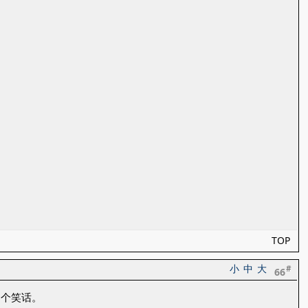
TOP
小
中
大
#
66
是个笑话。