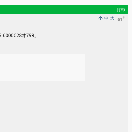
打印
小
中
大
#
61
000C28才799。