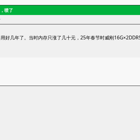
了，喷了
者
用好几年了。当时内存只涨了几十元，25年春节时威刚16G×2DDR5-6