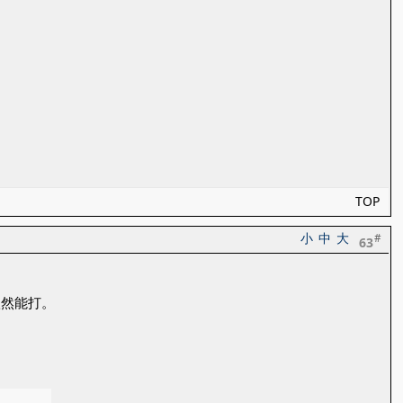
TOP
小
中
大
#
63
依然能打。