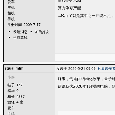
硬盘挖矿风潮
爱车
主机
算力争夺产能
相机
...说白了就是其中之一产能不
手机
注册时间
2009-7-17
发短消息
加为好友
当前离线
squallmlm
发表于 2026-5-21 09:09
只看该作
小侠
好事，倒逼pc结构化改革，量子
帖子
152
话说我这2020年1月攒的电脑，
精华
0
积分
4387
激骚
4 度
爱车
主机