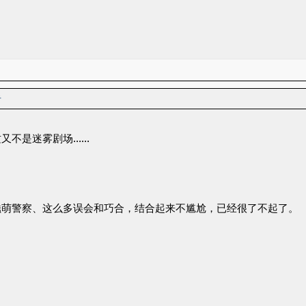
者
又不是迷雾剧场……
蠢萌警察、这么多误会和巧合，结合起来不尴尬，已经很了不起了。