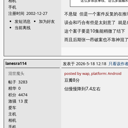
相机
这么多条故事线、这么多蠢贼
手机
注册时间
2002-12-27
不悬疑 但是一个案件反复的在推
发短消息
加为好友
误会和巧合有些是太刻意了 就是
当前离线
这个案子要是10集能稍微了结下
而且后期张一昂破案也不靠神混
lanesra114
发表于 2026-5-18 12:18
只看该作
混世魔头
posted by wap, platform: Android
豆瓣8分
帖子
3283
精华
0
估慢慢降到7.4左右
积分
4474
激骚
13 度
爱车
主机
相机
手机