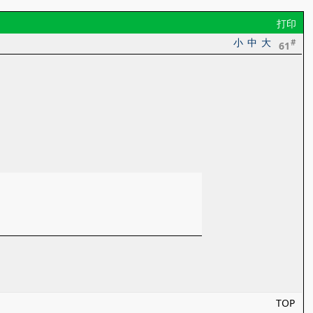
打印
小
中
大
#
61
TOP