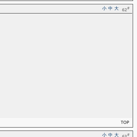
小
中
大
#
62
TOP
小
中
大
#
63