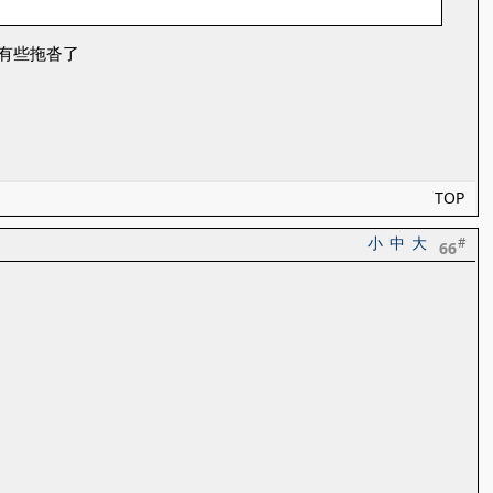
有些拖沓了
TOP
小
中
大
#
66