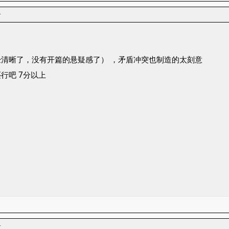
者
清晰了，没有开篇的悬疑感了） ，矛盾冲突也制造的太刻意
行吧 7分以上
者