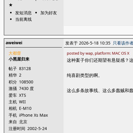
发短消息
加为好友
当前离线
aweiwei
发表于 2026-5-18 10:35
只看该作
大都督
posted by wap, platform: MAC OS X
小黑屋归来
这种案子你们还期望有悬疑感？这
帖子
83128
纯喜剧类型的啊。
精华
2
积分
108500
激骚
7430 度
这么多条故事线、这么多蠢贼和
爱车
XTS
主机
WII
相机
E-M10
手机
iPhone Xs Max
来自
北京
注册时间
2002-5-24