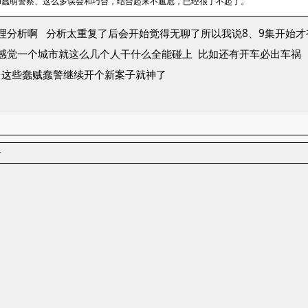
和蠢萌警察、这么多误会和巧合，结合起来不尴尬，已经很了不起了。
理分析啊 分析太重复了后会开始觉得无聊了所以我说8、9集开始才
感觉一个城市就这么几个人干什么全能碰上 比如还有开车必出车祸
 这些蠢贼蠢警继续开个新案子就神了
了
者