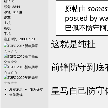
精华
0
原帖由
somes
积分
8844
激骚
263 度
posted by wa
爱车
主机
巴佩不防守阿
相机
手机
注册时间
2009-7-23
这就是纯扯
前锋防守到底
皇马自己防守
发短消息
加为好友
当前离线