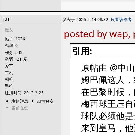
TUT
发表于 2026-5-14 08:32
只看该作者
魔头
posted by wap,
帖子
1036
精华
0
引用:
积分
543
激骚
-21 度
原帖由 @中山公园
爱车
主机
姆巴佩这人，
相机
手机
在巴黎时候，
注册时间
2013-2-25
梅西球王压自
发短消息
加为好友
当前在线
球队必须他是
来到皇马，他