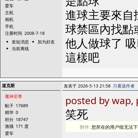
是點球
爱车
進球主要來自
主机
相机
球禁區內找點
手机
注册时间
2008-7-18
他人做球了 
发短消息
加为好友
当前离线
這樣吧
道克斯
发表于 2026-5-13 21:58
只看该作者
魔神至尊
posted by wap, 
帖子
17689
笑死
精华
0
积分
18747
激骚
171 度
附件:
您所在的用户组无法下
爱车