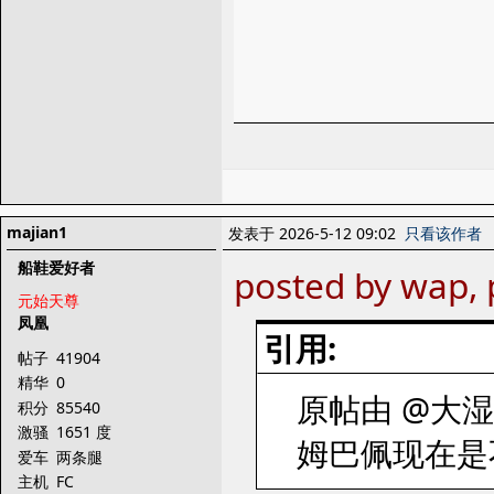
majian1
发表于 2026-5-12 09:02
只看该作者
船鞋爱好者
posted by wap, 
元始天尊
凤凰
引用:
帖子
41904
精华
0
原帖由 @大湿胸 
积分
85540
激骚
1651 度
姆巴佩现在是
爱车
两条腿
主机
FC