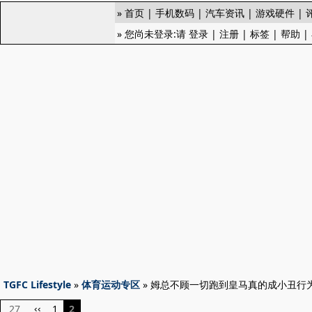
»
首页
|
手机数码
|
汽车资讯
|
游戏硬件
|
» 您尚未登录:请
登录
|
注册
|
标签
|
帮助
|
TGFC Lifestyle
»
体育运动专区
» 姆总不顾一切跑到皇马真的成小丑行
27
1
2
‹‹