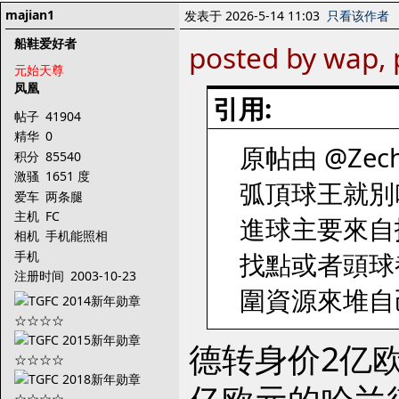
majian1
发表于 2026-5-14 11:03
只看该作者
船鞋爱好者
posted by wap,
元始天尊
凤凰
引用:
帖子
41904
精华
0
原帖由 @Zechs
积分
85540
激骚
1651 度
弧頂球王就別
爱车
两条腿
主机
FC
進球主要來自
相机
手机能照相
找點或者頭球
手机
注册时间
2003-10-23
圍資源來堆自
德转身价2亿