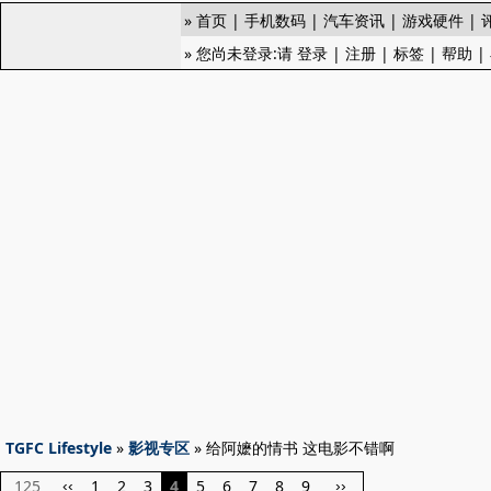
»
首页
|
手机数码
|
汽车资讯
|
游戏硬件
|
» 您尚未登录:请
登录
|
注册
|
标签
|
帮助
|
TGFC Lifestyle
»
影视专区
» 给阿嬷的情书 这电影不错啊
125
1
2
3
4
5
6
7
8
9
‹‹
››