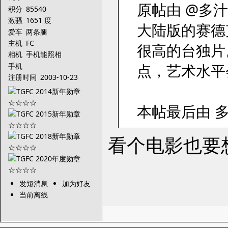
原帖由 @多汁的西
积分
85540
激骚
1651 度
大陆版的赛德
爱车
两条腿
主机
FC
很高的台独片
相机
手机能照相
点，艺术水平
手机
注册时间
2003-10-23
本帖最后由 多汁
看个电影也要
发短消息
加为好友
当前离线