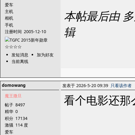
爱车
本帖最后由 多汁的
主机
相机
手机
辑
注册时间
2005-12-10
发短消息
加为好友
当前离线
domowang
发表于 2026-5-20 09:39
只看该作者
看个电影还那
魔王撒旦
帖子
8497
精华
0
积分
17134
激骚
114 度
爱车