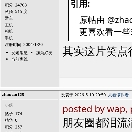
引用:
积分
24708
激骚
515 度
原帖由 @zhaoc
爱车
主机
更喜欢看一些
相机
手机
注册时间
2004-1-20
其实这片笑点
发短消息
加为好友
当前离线
zhaocai123
发表于 2026-5-19 20:50
只看该作者
小侠
posted by wap,
帖子
174
朋友圈都泪流
精华
0
积分
257