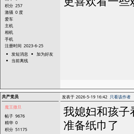
更喜欢看一些
积分
257
激骚
0 度
爱车
主机
相机
手机
注册时间
2023-6-25
发短消息
加为好友
当前离线
共产党员
发表于 2026-5-19 16:42
只看该作者
我媳妇和孩子
魔王撒旦
帖子
9676
准备纸巾了
精华
0
积分
51175