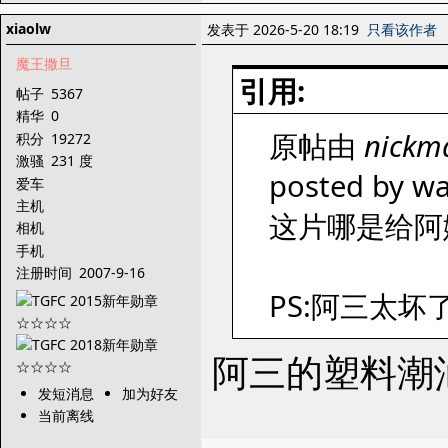
xiaolw
发表于 2026-5-20 18:19
只看该作者
魔王撒旦
引用:
帖子
5367
精华
0
原帖由
nickm
积分
19272
激骚
231 度
posted by wa
爱车
主机
这片哪是给阿
相机
手机
注册时间
2007-9-16
PS:阿三太坏
阿三的塑料潮
发短消息
加为好友
当前离线