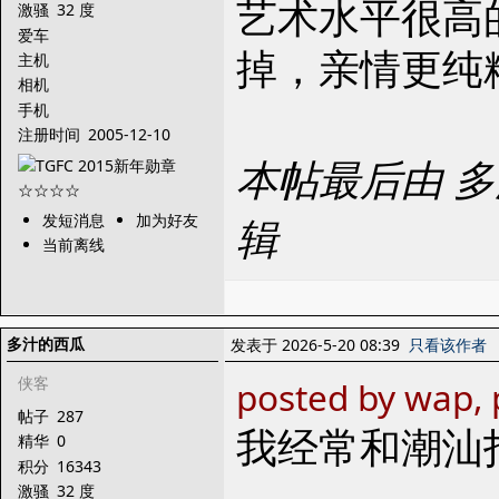
艺术水平很高
激骚
32 度
爱车
掉，亲情更纯
主机
相机
手机
注册时间
2005-12-10
本帖最后由 多汁的
发短消息
加为好友
辑
当前离线
多汁的西瓜
发表于 2026-5-20 08:39
只看该作者
侠客
posted by wap, 
帖子
287
我经常和潮汕
精华
0
积分
16343
激骚
32 度