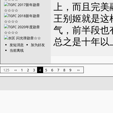
上，而且完美
王别姬就是这
气，前半段也
总之是十年以
发短消息
加为好友
当前离线
125
1
2
3
4
5
6
7
8
9
‹‹
››