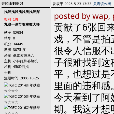
井冈山剿匪记
发表于 2026-5-23 13:33
只看该作者
浅浅浅浅浅浅浅浅浅深
posted by wap,
银河飞将
贡献了6张回
九浅一深节奏掌握大师
帖子
32954
戏，不管是拍
精华
0
积分
34449
很令人信服不
激骚
3075 度
爱车
低素质破马六
子很难找到这
主机
小神姬和补脑机
相机
450D目指
平，也想过是
手机
注册时间
2006-10-25
里面的违和感
今天看到了阿
期。我这才想