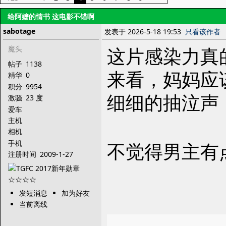
给阿嬷的情书 这电影不错啊
sabotage
发表于 2026-5-18 19:53
只看该作者
这片感染力真
魔头
帖子
1138
来看，妈妈应
精华
0
积分
9954
细细的抽泣声
激骚
23 度
爱车
主机
相机
手机
不觉得男主有
注册时间
2009-1-27
发短消息
加为好友
当前离线