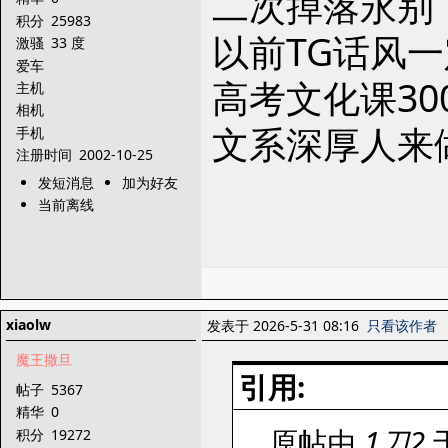
二次掉落永别
积分
25983
以前TG话风
激骚
33 度
爱车
高考文化课30
主机
相机
文系深厚人来
手机
注册时间
2002-10-25
发短消息
加为好友
当前离线
xiaolw
发表于 2026-5-31 08:16
只看该作者
魔王撒旦
引用:
帖子
5367
精华
0
原帖由
1刀2
于
积分
19272