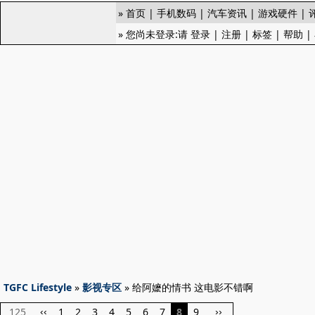
»
首页
|
手机数码
|
汽车资讯
|
游戏硬件
|
» 您尚未登录:请
登录
|
注册
|
标签
|
帮助
|
TGFC Lifestyle
»
影视专区
» 给阿嬷的情书 这电影不错啊
125
1
2
3
4
5
6
7
8
9
‹‹
››