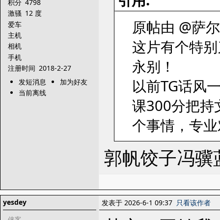
引用:
积分
4798
激骚
12 度
原帖由 @萨尔达 
爱车
主机
这片有个特别
相机
手机
永别！
注册时间
2018-2-27
以前TG话风
发短消息
加为好友
当前离线
课300分把持
个事情，专业
郭帆饺子冯骥蓝
yesdey
发表于 2026-6-1 09:37
只看该作者
侠客