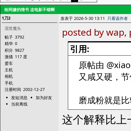
给阿嬷的情书 这电影不错啊
1刀2
发表于 2026-5-30 13:11
只看该作者
混世魔头
posted by wap, 
帖子
3792
精华
0
引用:
积分
9827
激骚
117 度
原帖由 @xiaol
爱车
主机
又咸又硬，节
相机
手机
注册时间
2002-12-27
磨成粉就是比
发短消息
加为好友
当前离线
这个解释比上