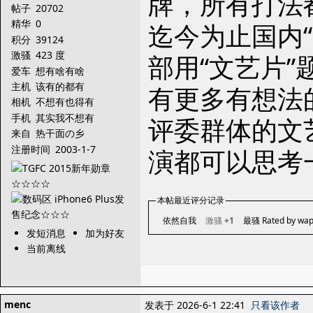
牌，所有打法都
帖子
20702
精华
0
迄今为止国内
积分
39124
激骚
423 度
部用“文艺片
爱车
想有啥有啥
主机
该有的都有
有更多有想法
相机
不想有也得有
手机
其实我不想有
评委群体的文
来自
热干面の乡
注册时间
2003-1-7
演都可以思考一
本帖最近评分记录
依然自我
激骚
+1
最骚 Rated by wa
发短消息
加为好友
当前离线
menc
发表于 2026-6-1 22:41
只看该作者