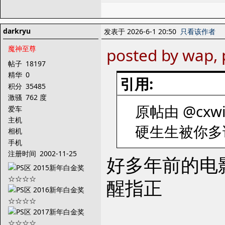
darkryu
发表于 2026-6-1 20:50
只看该作者
魔神至尊
posted by wap, 
帖子
18197
精华
0
引用:
积分
35485
激骚
762 度
原帖由 @cxwil
爱车
主机
硬生生被你
相机
手机
注册时间
2002-11-25
好多年前的电
醒指正