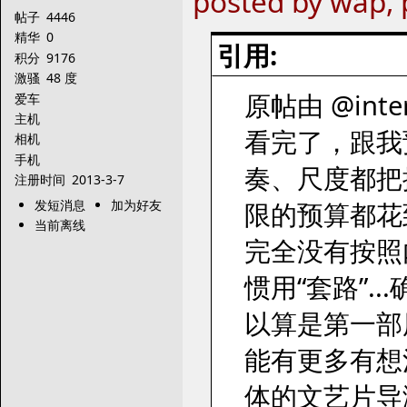
posted by wap,
帖子
4446
精华
0
引用:
积分
9176
激骚
48 度
原帖由 @inter
爱车
主机
看完了，跟我
相机
手机
奏、尺度都把
注册时间
2013-3-7
发短消息
加为好友
限的预算都花
当前离线
完全没有按照
惯用“套路”.
以算是第一部
能有更多有想
体的文艺片导