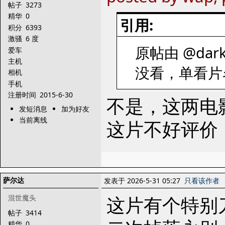
帖子
3273
精华
0
引用:
积分
6393
激骚
6 度
原帖由 @darkr
爱车
主机
没看，单看片
相机
手机
注册时间
2015-6-30
不是，这两电
发短消息
加为好友
当前离线
这片不好评价
萨尔达
发表于 2026-5-31 05:27
只看该作者
这片有个特别
混世魔头
帖子
3414
精华
0