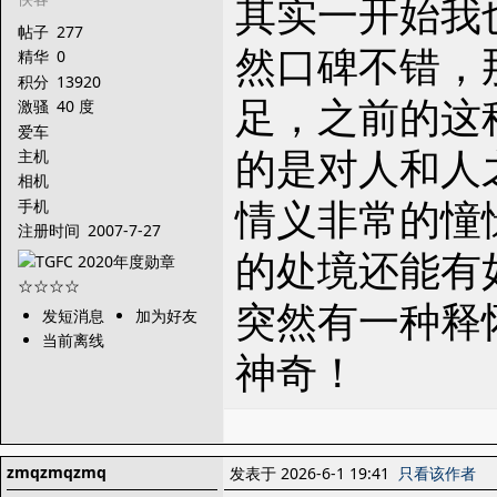
其实一开始我
帖子
277
然口碑不错，
精华
0
积分
13920
足，之前的这
激骚
40 度
爱车
的是对人和人
主机
相机
情义非常的憧
手机
注册时间
2007-7-27
的处境还能有
突然有一种释
发短消息
加为好友
当前离线
神奇！
zmqzmqzmq
发表于 2026-6-1 19:41
只看该作者