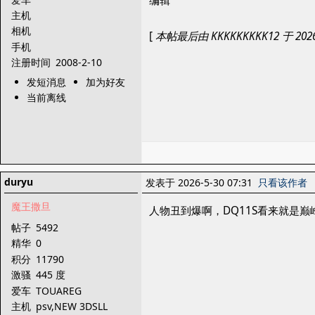
编辑
主机
相机
[
本帖最后由 KKKKKKKKK12 于 2026-
手机
注册时间
2008-2-10
发短消息
加为好友
当前离线
duryu
发表于 2026-5-30 07:31
只看该作者
魔王撒旦
人物丑到爆啊，DQ11S看来就是巅
帖子
5492
精华
0
积分
11790
激骚
445 度
爱车
TOUAREG
主机
psv,NEW 3DSLL