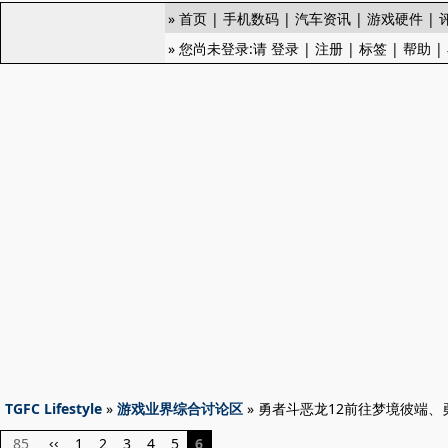
»
首页
|
手机数码
|
汽车资讯
|
游戏硬件
|
» 您尚未登录:请
登录
|
注册
|
标签
|
帮助
|
TGFC Lifestyle
»
游戏业界综合讨论区
» 勇者斗恶龙12前往梦境彼端
85
1
2
3
4
5
6
‹‹