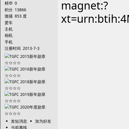
magnet:?
精华
0
积分
13866
xt=urn:bti
激骚
853 度
爱车
主机
相机
手机
注册时间
2013-7-3
发短消息
加为好友
当前离线