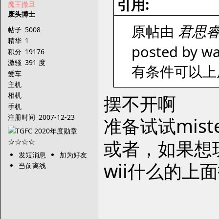
引用:
魔王撒旦
废头博士
原帖由
君思
帖子
5008
精华
1
posted by wa
积分
19176
激骚
391 度
有条件可以上
爱车
主机
相机
摆不开啊
手机
注册时间
2007-12-23
准备试试miste
或者，如果想玩
发短消息
加为好友
wii什么的上
当前离线