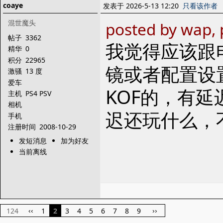
coaye
发表于 2026-5-13 12:20
只看该作者
混世魔头
posted by wap,
帖子
3362
我觉得应该跟
精华
0
积分
22965
镜或者配置设
激骚
13 度
爱车
KOF的，有
主机
PS4 PSV
相机
迟还玩什么，
手机
注册时间
2008-10-29
发短消息
加为好友
当前离线
124
1
2
3
4
5
6
7
8
9
‹‹
››