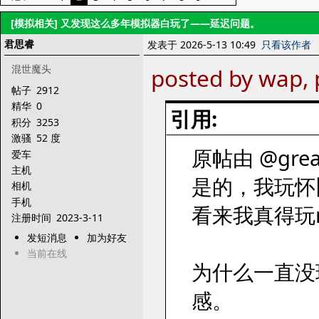
[模拟相关]
又发现这么多年模拟器白玩了——延迟问题。
君思睿
发表于 2026-5-13 10:49
只看该作者
混世魔头
posted by wap, 
帖子
2912
精华
0
引用:
积分
3253
激骚
52 度
原帖由 @greatl
爱车
主机
是的，我玩怀
相机
手机
看来我真得玩m
注册时间
2023-3-11
发短消息
加为好友
当前在线
为什么一直没
感。