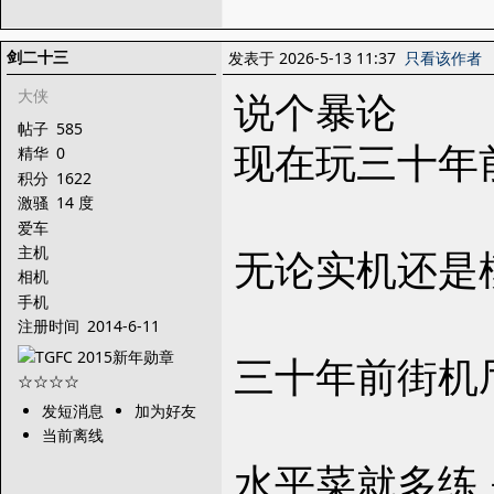
剑二十三
发表于 2026-5-13 11:37
只看该作者
说个暴论
大侠
帖子
585
现在玩三十年前
精华
0
积分
1622
激骚
14 度
爱车
无论实机还是
主机
相机
手机
注册时间
2014-6-11
三十年前街机厅
发短消息
加为好友
当前离线
水平菜就多练