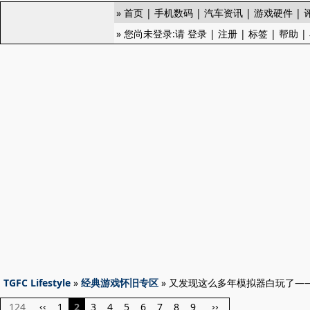
»
首页
|
手机数码
|
汽车资讯
|
游戏硬件
|
» 您尚未登录:请
登录
|
注册
|
标签
|
帮助
|
TGFC Lifestyle
»
经典游戏怀旧专区
» 又发现这么多年模拟器白玩了—
124
1
2
3
4
5
6
7
8
9
‹‹
››