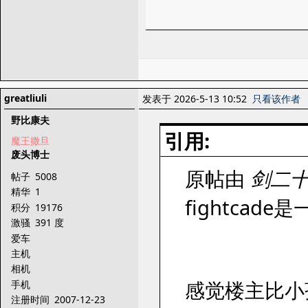
greatliuli
发表于 2026-5-13 10:52
只看该作者
野比康夫
引用:
魔王撒旦
废头博士
原帖由
剑二
帖子
5008
精华
1
fightcad
积分
19176
激骚
391 度
爱车
主机
相机
感觉楼主比小
手机
注册时间
2007-12-23