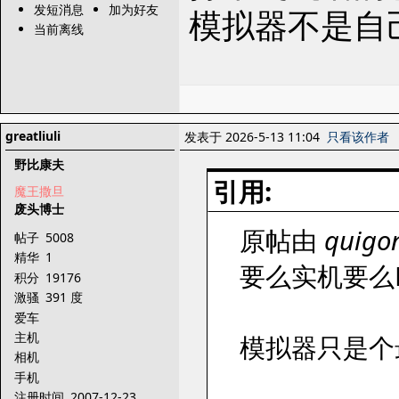
发短消息
加为好友
模拟器不是自
当前离线
greatliuli
发表于 2026-5-13 11:04
只看该作者
野比康夫
引用:
魔王撒旦
废头博士
原帖由
quigo
帖子
5008
精华
1
要么实机要么
积分
19176
激骚
391 度
爱车
主机
模拟器只是个
相机
手机
注册时间
2007-12-23