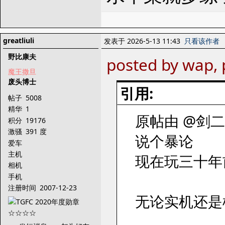
greatliuli
发表于 2026-5-13 11:43
只看该作者
野比康夫
posted by wap, 
魔王撒旦
废头博士
引用:
帖子
5008
精华
1
原帖由 @剑二十三
积分
19176
激骚
391 度
说个暴论
爱车
主机
现在玩三十年前
相机
手机
注册时间
2007-12-23
无论实机还是