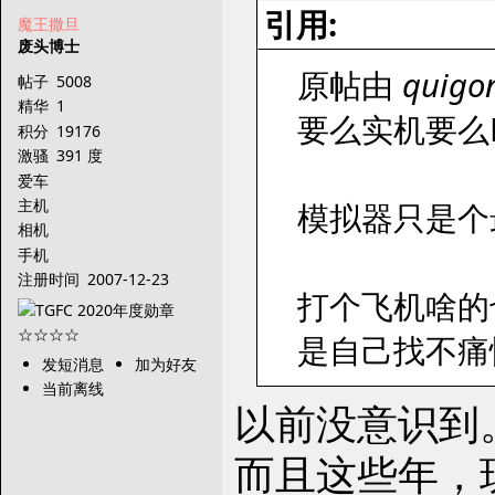
引用:
魔王撒旦
废头博士
原帖由
quigo
帖子
5008
精华
1
要么实机要么
积分
19176
激骚
391 度
爱车
主机
模拟器只是个
相机
手机
注册时间
2007-12-23
打个飞机啥的
是自己找不痛
发短消息
加为好友
当前离线
以前没意识到
而且这些年，玩