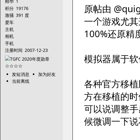
精华
1
原帖由 @quigo
积分
19176
激骚
391 度
一个游戏尤其
爱车
主机
100%还原
相机
手机
注册时间
2007-12-23
模拟器属于软
发短消息
加为好友
各种官方移植
当前离线
方在移植的时
可以说调整手
候微调一下说