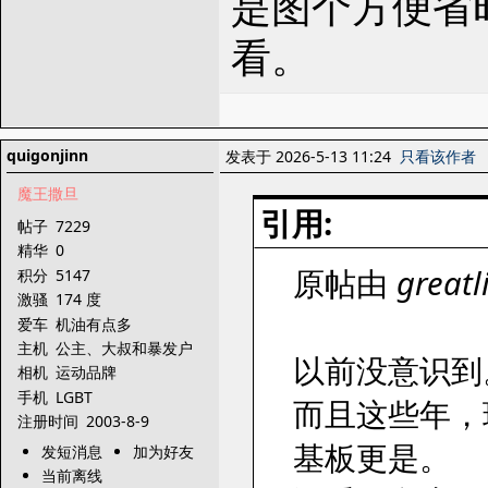
是图个方便省
看。
quigonjinn
发表于 2026-5-13 11:24
只看该作者
魔王撒旦
引用:
帖子
7229
精华
0
原帖由
greatli
积分
5147
激骚
174 度
爱车
机油有点多
主机
公主、大叔和暴发户
以前没意识到
相机
运动品牌
手机
LGBT
而且这些年，
注册时间
2003-8-9
基板更是。
发短消息
加为好友
当前离线