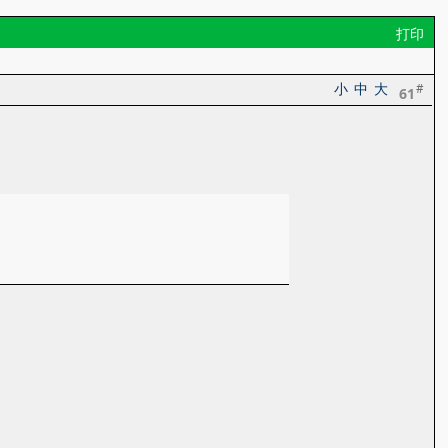
打印
小
中
大
#
61