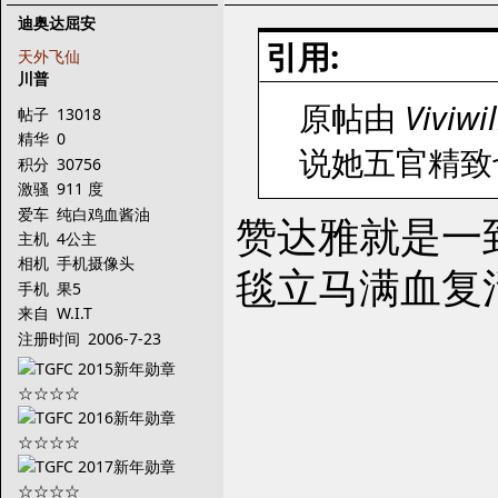
迪奥达屈安
引用:
天外飞仙
川普
原帖由
Viviwil
帖子
13018
精华
0
说她五官精致
积分
30756
激骚
911 度
爱车
纯白鸡血酱油
赞达雅就是一
主机
4公主
相机
手机摄像头
毯立马满血复
手机
果5
来自
W.I.T
注册时间
2006-7-23