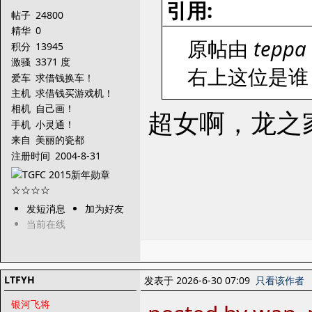
引用:
帖子
24800
精华
0
原帖由
teppa
积分
13945
激骚
3371 度
右上这位是谁
爱车
求借钱换车！
主机
求借钱买游戏机！
相机
自己画！
超女啊，龙之
手机
小灵通！
来自
美丽的瓷都
注册时间
2004-8-31
发短消息
加为好友
当前在线
LTFYH
发表于 2026-6-30 07:09
只看该作者
银河飞将