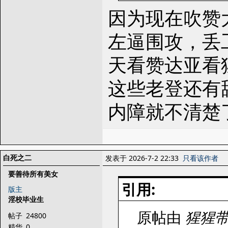
因为现在吹赞
左逼围攻，丢
天看赞达亚看
这些老登还有
内障就不清楚
白死之二
发表于 2026-7-2 22:33
只看该作者
要善待所有美女
引用:
版主
淫校毕业生
原帖由
猩猩
帖子
24800
精华
0