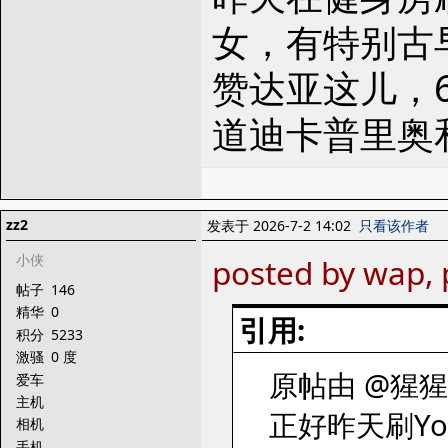
女，有特别古
赞达亚这儿，
道迪卡普里奥
zz2
发表于 2026-7-2 14:02
只看该作者
小侠
posted by wap, 
帖子
146
精华
0
引用:
积分
5233
激骚
0 度
原帖由 @猩猩带
爱车
主机
正好昨天刷Yo
相机
手机