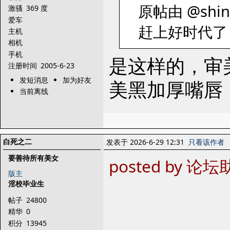
原帖由 @shins
激骚
369 度
爱车
赶上好时代了
主机
相机
手机
是这样的，审
注册时间
2005-6-23
发短消息
加为好友
美黑加厚嘴唇
当前离线
白死之二
发表于 2026-6-29 12:31
只看该作者
要善待所有美女
posted by 论坛助
版主
淫校毕业生
帖子
24800
精华
0
积分
13945