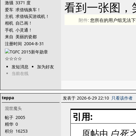
看到一张图，
激骚
3371 度
爱车
求借钱换车！
主机
求借钱买游戏机！
附件:
您所在的用户组无法下
相机
自己画！
手机
小灵通！
来自
美丽的瓷都
注册时间
2004-8-31
发短消息
加为好友
当前在线
teppa
发表于 2026-6-29 22:10
只看该作者
混世魔头
引用:
帖子
2005
精华
0
原帖由
白死
积分
16253