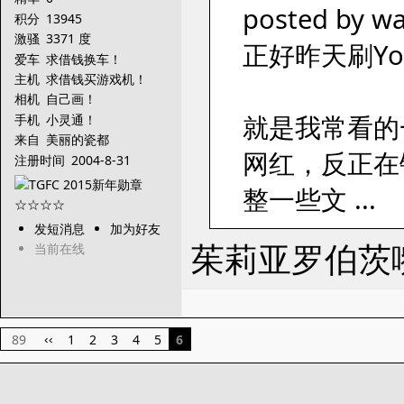
posted by wa
积分
13945
激骚
3371 度
正好昨天刷Yo
爱车
求借钱换车！
主机
求借钱买游戏机！
相机
自己画！
就是我常看的一
手机
小灵通！
来自
美丽的瓷都
网红，反正在
注册时间
2004-8-31
整一些文 ...
发短消息
加为好友
茱莉亚罗伯茨
当前在线
89
1
2
3
4
5
6
‹‹