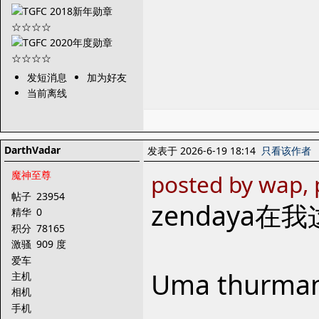
发短消息
加为好友
当前离线
DarthVadar
发表于 2026-6-19 18:14
只看该作者
魔神至尊
posted by wap, 
帖子
23954
zendaya
精华
0
积分
78165
激骚
909 度
爱车
Uma thurma
主机
相机
手机