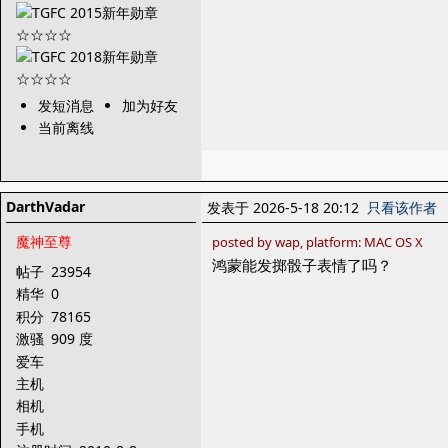
发短消息
加为好友
当前离线
DarthVadar
发表于 2026-5-18 20:12
只看该作者
魔神至尊
posted by wap, platform: MAC OS X
鸿蒙能发掷骰子表情了吗？
帖子
23954
精华
0
积分
78165
激骚
909 度
爱车
主机
相机
手机