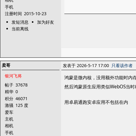
手机
注册时间
2015-10-23
发短消息
加为好友
当前离线
卖哥
发表于 2026-5-17 17:00
只看该作者
银河飞将
鸿蒙是微内核，没用额外功能时内
帖子
37678
然后鸿蒙原生应用类似WebOS当
精华
0
积分
46071
用卓易通跑安卓应用不包括在内
激骚
125 度
爱车
主机
相机
手机