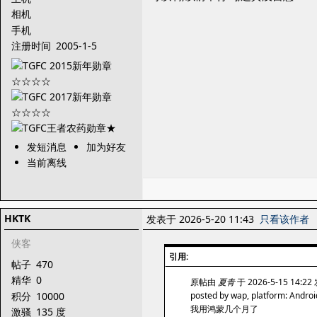
相机
手机
注册时间
2005-1-5
发短消息
加为好友
当前离线
HKTK
发表于 2026-5-20 11:43
只看该作者
侠客
引用:
帖子
470
精华
0
原帖由
夏青
于 2026-5-15 14:2
积分
10000
posted by wap, platform: Androi
我用鸿蒙几个月了
激骚
135 度