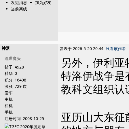
发短消息
加为好友
当前离线
神器
发表于 2026-5-20 20:44
只看该作者
另外，伊利亚
混世魔头
帖子
4928
特洛伊战争是
精华
0
积分
16408
教科文组织认
激骚
729 度
爱车
主机
相机
手机
亚历山大东征
注册时间
2008-10-25