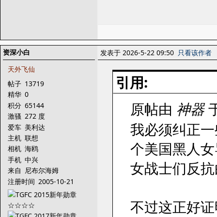
资深小白
发表于 2026-5-22 09:50
只看该作者
天外飞仙
引用:
帖子
13719
精华
0
原帖由
神器
于
积分
65144
激骚
272 度
我必须纠正一
爱车
美利达
主机
联想
个美国黑人女
相机
海鸥
手机
中兴
女战士们反抗
来自
尼布尔海姆
注册时间
2005-10-21
不过这正好证