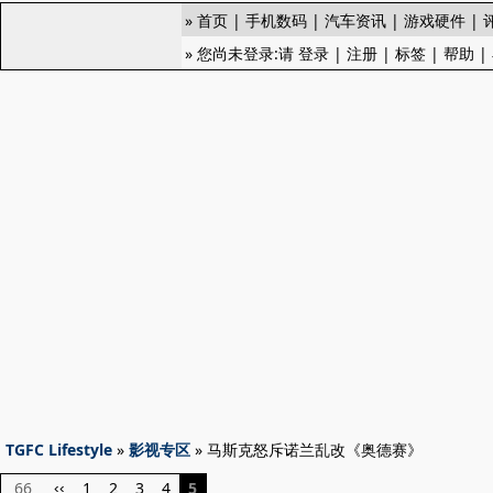
»
首页
|
手机数码
|
汽车资讯
|
游戏硬件
|
» 您尚未登录:请
登录
|
注册
|
标签
|
帮助
|
TGFC Lifestyle
»
影视专区
» 马斯克怒斥诺兰乱改《奥德赛》
66
1
2
3
4
5
‹‹