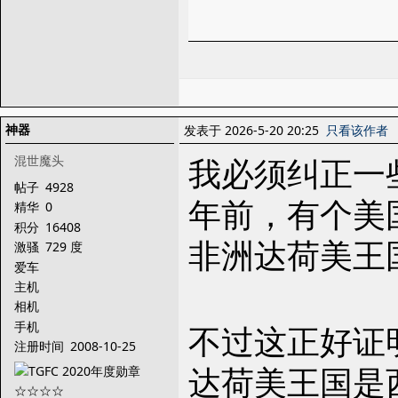
神器
发表于 2026-5-20 20:25
只看该作者
我必须纠正一
混世魔头
帖子
4928
年前，有个美
精华
0
积分
16408
非洲达荷美王
激骚
729 度
爱车
主机
相机
手机
不过这正好证
注册时间
2008-10-25
达荷美王国是