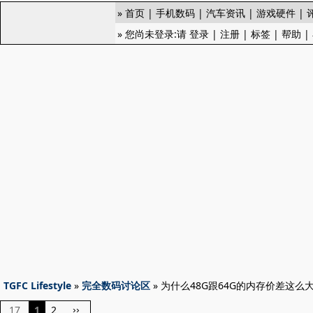
»
首页
|
手机数码
|
汽车资讯
|
游戏硬件
|
» 您尚未登录:请
登录
|
注册
|
标签
|
帮助
|
TGFC Lifestyle
»
完全数码讨论区
» 为什么48G跟64G的内存价差这么
17
1
2
››