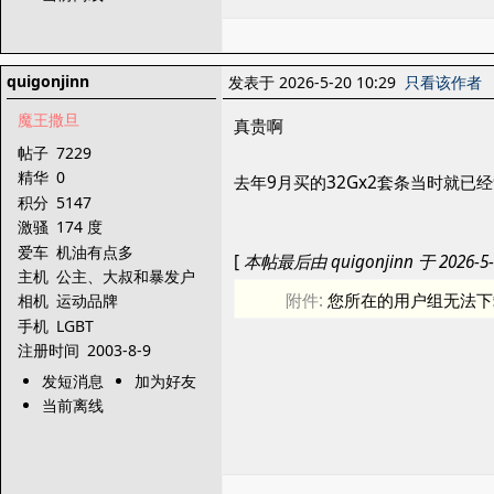
quigonjinn
发表于 2026-5-20 10:29
只看该作者
魔王撒旦
真贵啊
帖子
7229
精华
0
去年9月买的32Gx2套条当时就
积分
5147
激骚
174 度
爱车
机油有点多
[
本帖最后由 quigonjinn 于 2026-5-
主机
公主、大叔和暴发户
附件:
您所在的用户组无法下
相机
运动品牌
手机
LGBT
注册时间
2003-8-9
发短消息
加为好友
当前离线