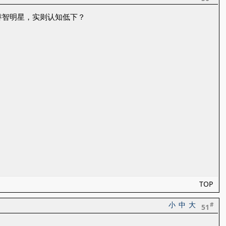
睿智明星，实则认知低下？
TOP
小
中
大
#
51