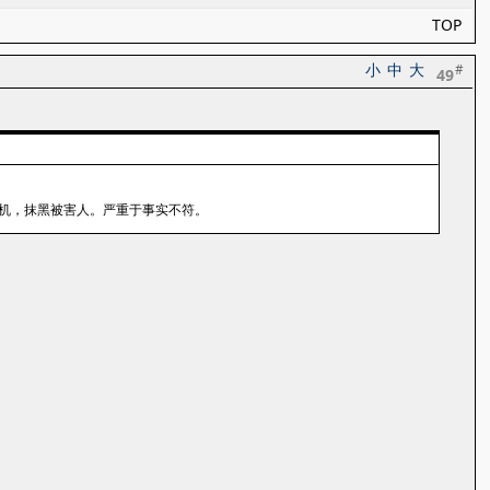
TOP
小
中
大
#
49
机，抹黑被害人。严重于事实不符。