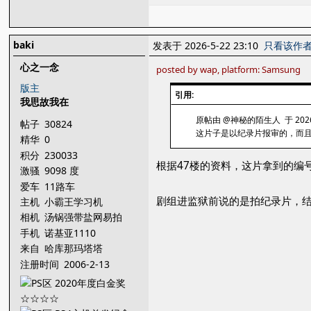
baki
发表于 2026-5-22 23:10
只看该作
心之一念
posted by wap, platform: Samsung
版主
引用:
我思故我在
原帖由 @神秘的陌生人 于 2026-5
帖子
30824
这片子是以纪录片报审的，而
精华
0
积分
230033
根据47楼的资料，这片拿到的编
激骚
9098 度
爱车
11路车
剧组进监狱前说的是拍纪录片，
主机
小霸王学习机
相机
汤锅强带盐网易拍
手机
诺基亚1110
来自
哈库那玛塔塔
注册时间
2006-2-13