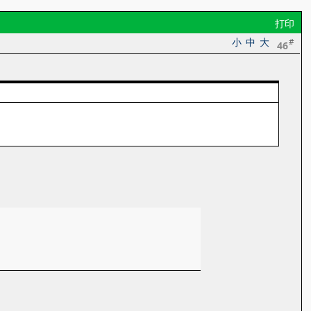
打印
小
中
大
#
46