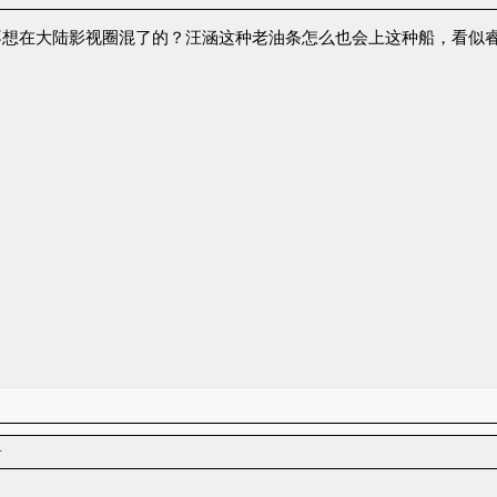
不想在大陆影视圈混了的？汪涵这种老油条怎么也会上这种船，看似
者