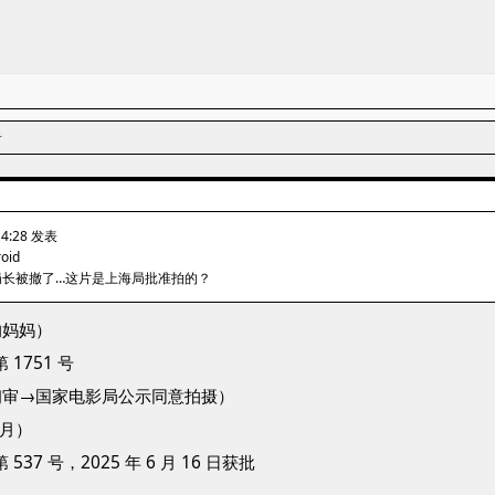
者
14:28 发表
roid
局长被撤了…这片是上海局批准拍的？
的妈妈）
1751 号
初审→国家电影局公示同意拍摄）
 月）
7 号，2025 年 6 月 16 日获批