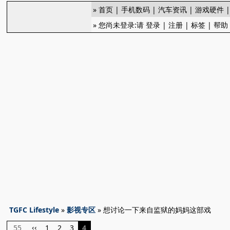
»
首页
|
手机数码
|
汽车资讯
|
游戏硬件
» 您尚未登录:请
登录
|
注册
|
标签
|
帮助
TGFC Lifestyle
»
影视专区
» 想讨论一下来自监狱的妈妈这部戏
55
1
2
3
4
‹‹