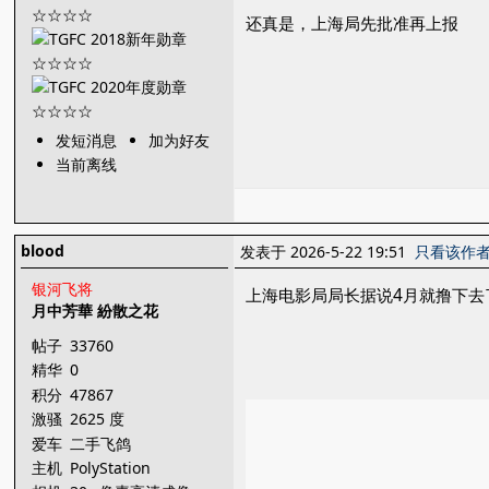
还真是，上海局先批准再上报
发短消息
加为好友
当前离线
blood
发表于 2026-5-22 19:51
只看该作
银河飞将
上海电影局局长据说4月就撸下去
月中芳華 紛散之花
帖子
33760
精华
0
积分
47867
激骚
2625 度
爱车
二手飞鸽
主机
PolyStation