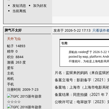
发短消息
加为好友
当前离线
脾气不太好
发表于 2026-5-22 17:13
只看该作
天外飞仙
引用:
帖子
14893
精华
0
原帖由
raidenff
于 2026-5-22 
积分
8844
posted by wap, platform: And
不懂就问，为啥是上海电影局
激骚
263 度
爱车
片名：监狱来的妈妈（来自监狱
主机
相机
备案立项号：影剧备字〔2021〕第 
手机
备案地：上海市（上海市电影局
注册时间
2009-7-23
备案结果：同意拍摄（2021 年 7
公映许可证：电审故字〔2023〕第 53