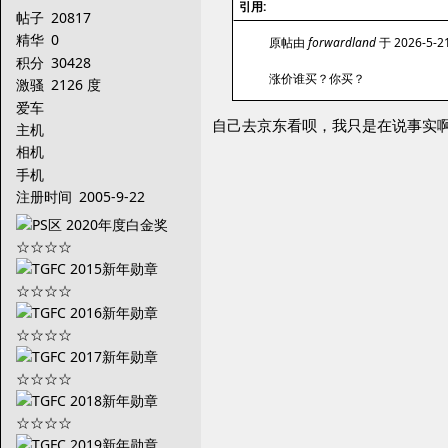
引用:
帖子
20817
精华
0
原帖由
forwardland
于 2026-5-2
积分
30428
涨价谁买？你买？
激骚
2126 度
爱车
自己去京东看呗，我只是在说事实
主机
相机
手机
注册时间
2005-9-22