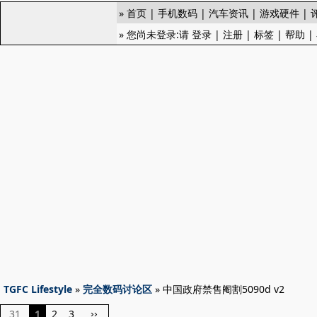
»
首页
|
手机数码
|
汽车资讯
|
游戏硬件
|
» 您尚未登录:请
登录
|
注册
|
标签
|
帮助
|
TGFC Lifestyle
»
完全数码讨论区
» 中国政府禁售阉割5090d v2
31
1
2
3
››