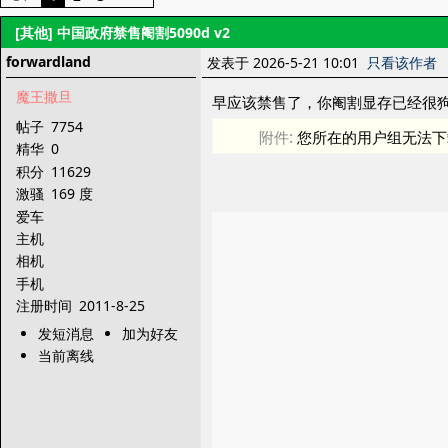
[其他]
中国政府禁售阉割5090d v2
forwardland
发表于 2026-5-21 10:01
只看该作者
魔王撒旦
早应该禁售了，你阉割显存已经很狗
帖子
7754
附件:
您所在的用户组无法下
精华
0
积分
11629
激骚
169 度
爱车
主机
相机
手机
注册时间
2011-8-25
发短消息
加为好友
当前离线