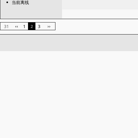
当前离线
31
1
2
3
‹‹
››