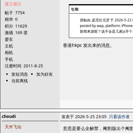
魔王撒旦
引用:
帖子
7754
精华
0
原帖由
盖茨比兄贵
于 2026-5-22
积分
11629
posted by wap, platform: iPhone
新闻来源呢？该不会是几家js开
激骚
169 度
爱车
香港hkpc 发出来的消息。
主机
相机
手机
注册时间
2011-8-25
发短消息
加为好友
当前离线
choudi
发表于 2026-5-25 23:05
只看该作者
天外飞仙
意思是要么全解禁，阉割版出个阉