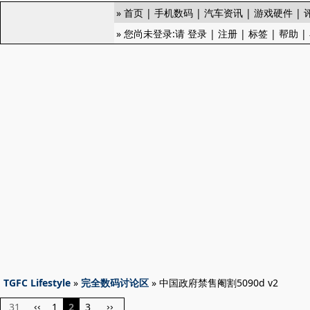
»
首页
|
手机数码
|
汽车资讯
|
游戏硬件
|
» 您尚未登录:请
登录
|
注册
|
标签
|
帮助
|
TGFC Lifestyle
»
完全数码讨论区
» 中国政府禁售阉割5090d v2
31
1
2
3
‹‹
››