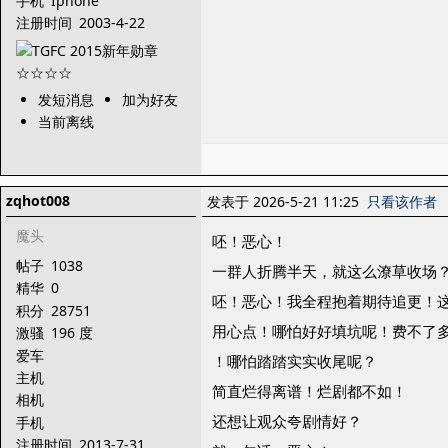
手机
Iphone
注册时间
2003-4-22
发短消息
加为好友
当前离线
zqhot008
发表于 2026-5-21 11:25
只看该作者
魔头
呸！恶心！
帖子
1038
一群人折腾半天，就这么潦草收场
精华
0
呸！恶心！我全程抱着期待追更！
积分
28751
用心点！哪怕好好填坑呢！费不了
激骚
196 度
爱车
！哪怕踏踏实实收尾呢？
主机
简直烂得离谱！烂剧都不如！
相机
还想让观众夸剧情好？
手机
注册时间
2013-7-31