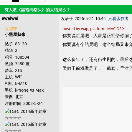
有人喷《黑袍纠察队》的大结局么？
aweiwei
发表于 2026-5-21 10:44
只看该作者
大都督
posted by wap, platform: MAC OS X
小黑屋归来
你要说烂尾吧，人家是正经给你编
帖子
83130
你要说有个结局吧，这个结局又未
精华
2
积分
108504
这么多年了，还有衍生剧的，最后
激骚
7430 度
类似于前戏做足了，一戴套，早泄
爱车
XTS
主机
WII
相机
E-M10
手机
iPhone Xs Max
来自
北京
注册时间
2002-5-24