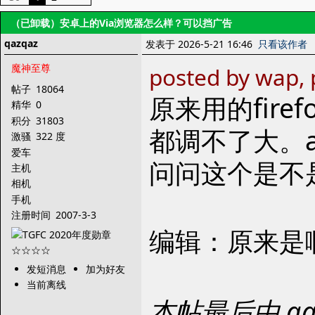
（已卸载）安卓上的Via浏览器怎么样？可以挡广告
qazqaz
发表于 2026-5-21 16:46
只看该作者
魔神至尊
posted by wap, 
帖子
18064
原来用的fir
精华
0
积分
31803
都调不了大。a
激骚
322 度
爱车
问问这个是不
主机
相机
手机
注册时间
2007-3-3
编辑：原来是
发短消息
加为好友
当前离线
本帖最后由 qaz