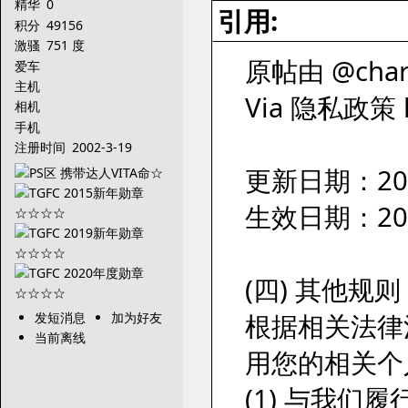
精华
0
引用:
积分
49156
激骚
751 度
原帖由 @charo
爱车
主机
Via 隐私政策 ht
相机
手机
注册时间
2002-3-19
更新日期：2023
生效日期：2023
(四) 其他规则
根据相关法律
发短消息
加为好友
当前离线
用您的相关个
(1) 与我