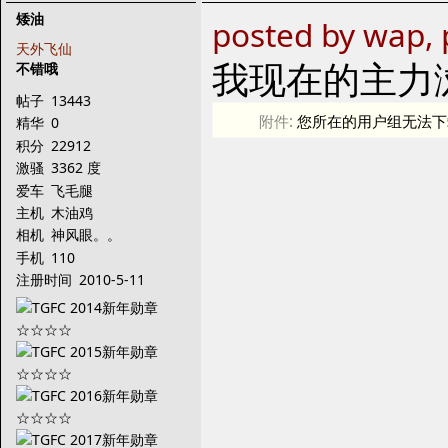
矮油
posted by wap, 
天外飞仙
我现在的主力
不错哦
帖子
13443
附件:
您所在的用户组无法下
精华
0
积分
22912
激骚
3362 度
爱车
飞毛腿
主机
木油鸡
相机
神风眼。。
手机
110
注册时间
2010-5-11