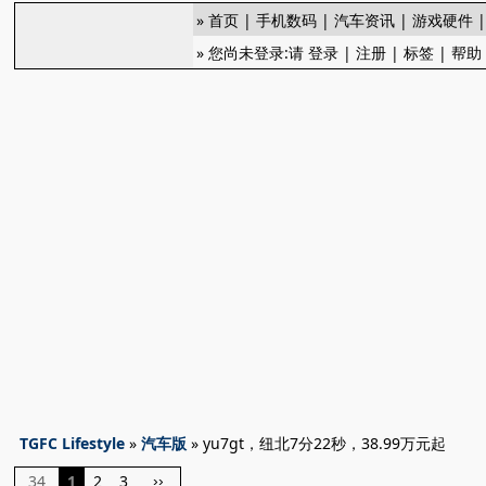
»
首页
|
手机数码
|
汽车资讯
|
游戏硬件
» 您尚未登录:请
登录
|
注册
|
标签
|
帮助
TGFC Lifestyle
»
汽车版
» yu7gt，纽北7分22秒，38.99万元起
34
1
2
3
››