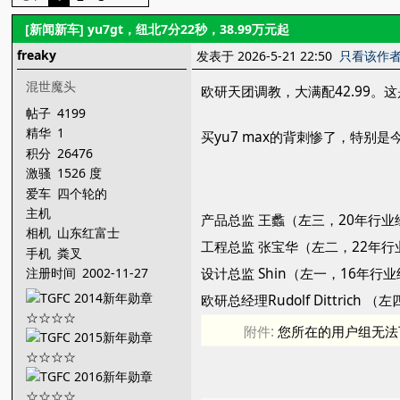
[新闻新车]
yu7gt，纽北7分22秒，38.99万元起
freaky
发表于 2026-5-21 22:50
只看该作
混世魔头
欧研天团调教，大满配42.99
帖子
4199
精华
1
买yu7 max的背刺惨了，特别是
积分
26476
激骚
1526 度
爱车
四个轮的
主机
产品总监 王蠡（左三，20年行业
相机
山东红富士
工程总监 张宝华（左二，22年行
手机
粪叉
设计总监 Shin（左一，16年行
注册时间
2002-11-27
欧研总经理Rudolf Dittrich 
附件:
您所在的用户组无法