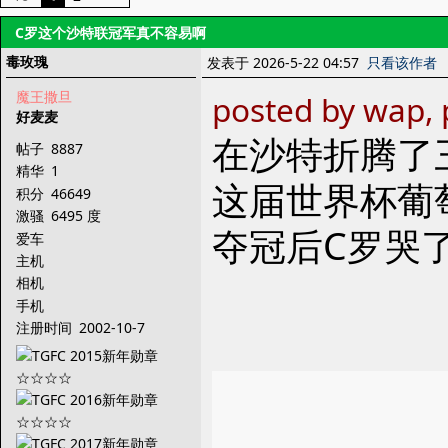
C罗这个沙特联冠军真不容易啊
毒玫瑰
发表于 2026-5-22 04:57
只看该作者
魔王撒旦
posted by wap, 
好麦麦
在沙特折腾了
帖子
8887
精华
1
这届世界杯葡
积分
46649
激骚
6495 度
夺冠后C罗哭
爱车
主机
相机
手机
注册时间
2002-10-7