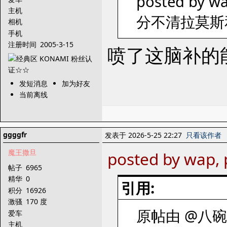
posted by wa
主机
分不清拉莫斯
相机
手机
注册时间
2005-3-15
喷了这脑补的
发短消息
加为好友
当前离线
ggggfr
发表于 2026-5-25 22:27
只看该作者
魔王撒旦
posted by wap, 
帖子
6965
精华
0
引用:
积分
16926
激骚
170 度
原帖由 @八碗茶 
爱车
主机