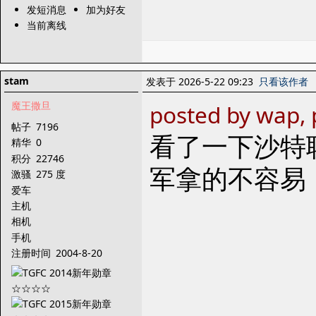
发短消息
加为好友
当前离线
stam
发表于 2026-5-22 09:23
只看该作者
魔王撒旦
posted by wap,
帖子
7196
看了一下沙特
精华
0
积分
22746
军拿的不容易
激骚
275 度
爱车
主机
相机
手机
注册时间
2004-8-20