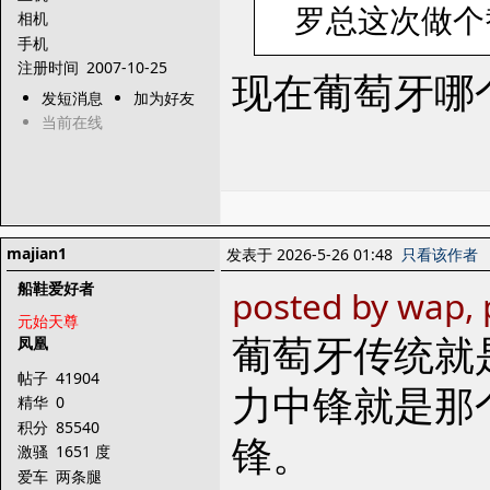
罗总这次做个
相机
手机
注册时间
2007-10-25
现在葡萄牙哪
发短消息
加为好友
当前在线
majian1
发表于 2026-5-26 01:48
只看该作者
船鞋爱好者
posted by wap, 
元始天尊
葡萄牙传统就
凤凰
帖子
41904
力中锋就是那
精华
0
积分
85540
锋。
激骚
1651 度
爱车
两条腿