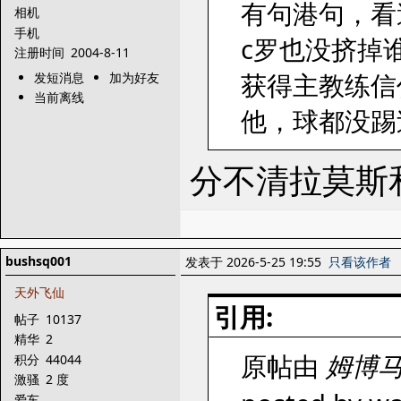
有句港句，看
相机
手机
c罗也没挤掉
注册时间
2004-8-11
获得主教练信
发短消息
加为好友
当前离线
他，球都没踢
分不清拉莫斯
bushsq001
发表于 2026-5-25 19:55
只看该作者
天外飞仙
引用:
帖子
10137
精华
2
原帖由
姆博
积分
44044
激骚
2 度
爱车