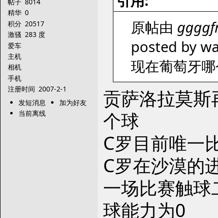
引用:
帖子
8014
精华
0
原帖由
ggggf
积分
20517
激骚
283 度
posted by wa
爱车
主机
现在葡萄牙哪
相机
手机
注册时间
2007-2-1
贡萨洛拉莫斯
发短消息
加为好友
个球
当前离线
C罗目前唯一
C罗在沙漠的
一场比赛触球
球能力为0