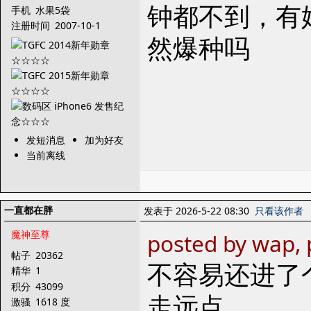
钟都不到，有
手机
水果5袋
注册时间
2007-10-1
然爆种吗
发短消息
加为好友
当前离线
一直都在胖
发表于 2026-5-22 08:30
只看该作者
魔神至尊
posted by wap,
帖子
20362
不容易还进了
精华
1
积分
43099
走远点
激骚
1618 度