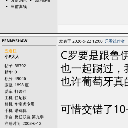
发短消息
加为好友
当前离线
PENNYSHAW
发表于 2026-5-22 12:00
只看该作者
C罗要是跟鲁
五道杠
小P大人
也一起踢过，
帖子
58702
精华
0
也许葡萄牙真
积分
49046
激骚
1898 度
爱车
打酱油
主机
任尼软
相机
华南虎专用
可惜交错了10-
手机
诺鸡鸭
来自
反任联盟 第九季
注册时间
2003-6-12