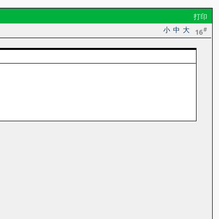
打印
小
中
大
#
16