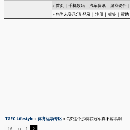
»
首页
|
手机数码
|
汽车资讯
|
游戏硬件
» 您尚未登录:请
登录
|
注册
|
标签
|
帮助
TGFC Lifestyle
»
体育运动专区
» C罗这个沙特联冠军真不容易啊
16
1
2
‹‹