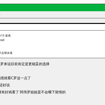
者
10:15 发表
roid
牙点球水准
C罗来说目前肯定是更稳妥的选择
绩就看C罗这一点了
还好说
就有好戏看了 阿伟罗姐姐是不会嘴下留情的