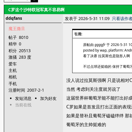
C罗这个沙特联冠军真不容易啊
ddqfans
发表于 2026-5-31 11:09
只看该作
魔王撒旦
引用:
帖子
8010
精华
0
原帖由
ggggfr
于 2026-5-31 
积分
20513
posted by wap, platform: And
看了决赛 拉莫斯也是隐形人啊
激骚
283 度
爱车
不过点球还挺稳的 保持了葡萄
主机
相机
没人说过拉莫斯强啊 只是说相对
手机
当然 考虑到关注度就另说了
注册时间
2007-2-1
这届世界杯葡萄牙能不能打出好成
发短消息
加为好友
当前在线
C罗如果是首发且打出正面的表现
如果是替补且葡萄牙磕磕绊绊 那
葡萄牙的主帅挺难的