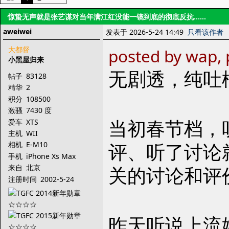
惊蛰无声就是张艺谋对当年满江红没能一镜到底的彻底反抗……
aweiwei
发表于 2026-5-24 14:49
只看该作者
大都督
posted by wap, 
小黑屋归来
无剧透，纯吐
帖子
83128
精华
2
积分
108500
激骚
7430 度
当初春节档，
爱车
XTS
主机
WII
评、听了讨论
相机
E-M10
手机
iPhone Xs Max
关的讨论和评
来自
北京
注册时间
2002-5-24
昨天听说上流