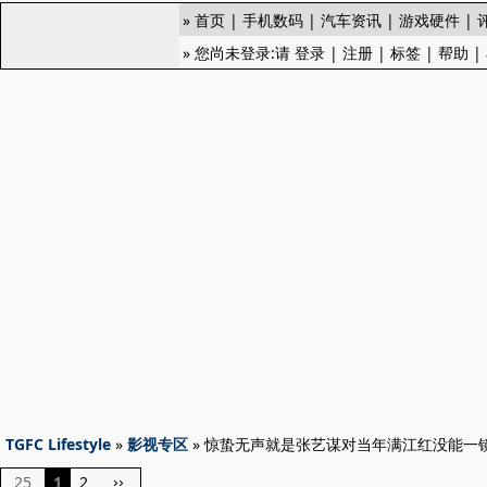
»
首页
|
手机数码
|
汽车资讯
|
游戏硬件
|
» 您尚未登录:请
登录
|
注册
|
标签
|
帮助
|
TGFC Lifestyle
»
影视专区
» 惊蛰无声就是张艺谋对当年满江红没能一
25
1
2
››