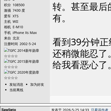
转。甚至最后
积分
108500
激骚
7430 度
有。
爱车
XTS
主机
WII
相机
E-M10
手机
iPhone Xs Max
看到39分钟
来自
北京
注册时间
2002-5-24
还稍微能忍了
给我看恶心了
发短消息
加为好友
当前离线
llawlieto
发表于 2026-5-25 14:33
只看该作者