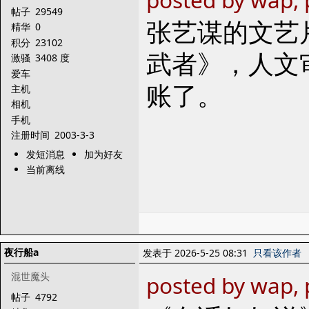
帖子
29549
张艺谋的文艺
精华
0
积分
23102
武者》，人文
激骚
3408 度
爱车
账了。
主机
相机
手机
注册时间
2003-3-3
发短消息
加为好友
当前离线
夜行船a
发表于 2026-5-25 08:31
只看该作者
混世魔头
posted by wap,
帖子
4792