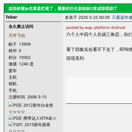
这纸钞屋ip也算是烂尾了，最新的衍生剧柏林2变成琼瑶剧了
Tobar
发表于 2026-5-25 00:39
只看该作
永久禁止访问
posted by wap, platform: Android
六个人中四个人在搞三角恋，你
天外飞仙
帖子
13909
看了四集实在看不下去了，80%
精华
0
积分
19302
琼瑶系列
激骚
1240 度
爱车
主机
相机
手机
注册时间
2008-3-15