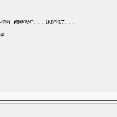
越枪林弹雨，闯回印钞厂。。。就绷不住了。。。
编啊
者