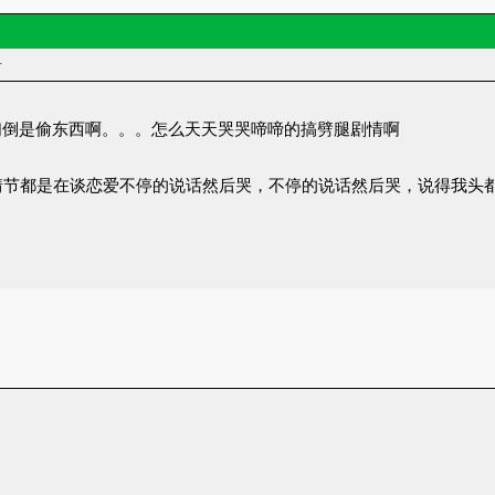
者
们倒是偷东西啊。。。怎么天天哭哭啼啼的搞劈腿剧情啊
情节都是在谈恋爱不停的说话然后哭，不停的说话然后哭，说得我头