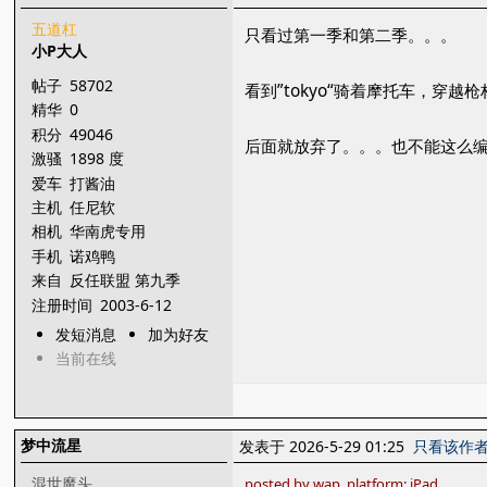
五道杠
只看过第一季和第二季。。。
小P大人
帖子
58702
看到”tokyo“骑着摩托车，穿
精华
0
积分
49046
后面就放弃了。。。也不能这么
激骚
1898 度
爱车
打酱油
主机
任尼软
相机
华南虎专用
手机
诺鸡鸭
来自
反任联盟 第九季
注册时间
2003-6-12
发短消息
加为好友
当前在线
梦中流星
发表于 2026-5-29 01:25
只看该作
混世魔头
posted by wap, platform: iPad