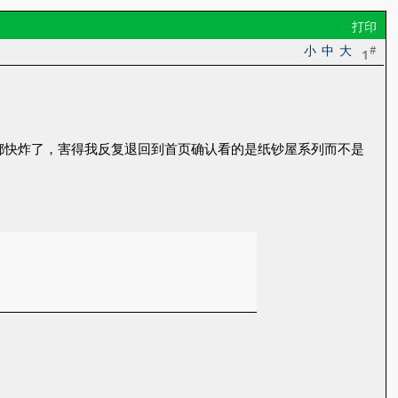
打印
小
中
大
#
1
都快炸了，害得我反复退回到首页确认看的是纸钞屋系列而不是