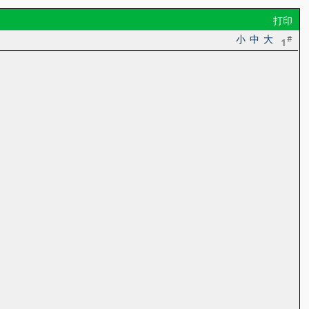
打印
小
中
大
#
1