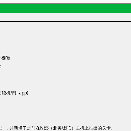
者
：
 赤い要塞
s
后续机型(i-app)
），并新增了之前在NES（北美版FC）主机上推出的关卡。