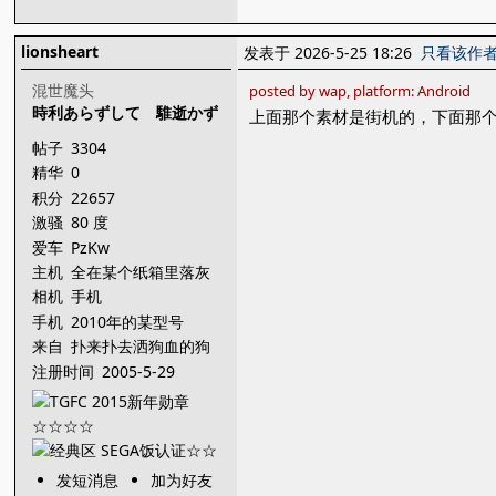
lionsheart
发表于 2026-5-25 18:26
只看该作
混世魔头
posted by wap, platform: Android
時利あらずして 騅逝かず
上面那个素材是街机的，下面那个
帖子
3304
精华
0
积分
22657
激骚
80 度
爱车
PzKw
主机
全在某个纸箱里落灰
相机
手机
手机
2010年的某型号
来自
扑来扑去洒狗血的狗
窝，猪头 ...
注册时间
2005-5-29
发短消息
加为好友