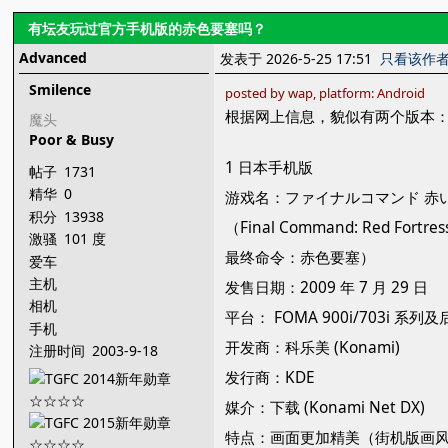
有坛友玩过官方手机版的赤色要塞吗？
Advanced
发表于 2026-5-25 17:51
只看该作
Smilence
posted by wap, platform: Android
根据网上信息，貌似有两个版本
魔头
Poor & Busy
1 日本手机版
帖子
1731
精华
0
游戏名：ファイナルコマンド
积分
13938
（Final Command: Red Fortres
激骚
101 度
最终命令：赤色要塞）
爱车
主机
发售日期：2009 年 7 月 29 日
相机
平台： FOMA 900i/703i 系列及
手机
开发商：科乐美 (Konami)
注册时间
2003-9-18
发行商：KDE
媒介：下载 (Konami Net DX)
特点：画面更加精美（街机版画风