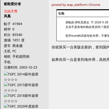
船鞋爱好者
posted by wap, platform: Chrome
元始天尊
引用:
凤凰
原帖由 @吃瓜群众 于 2026-5-28 
帖子
41904
京东不是有海外购自营店吗？我
精华
0
积分
85540
想开esim的话就专机专用，不要登
激骚
1651 度
爱车
两条腿
你就算买一台美版全新的，拿到国
主机
FC
相机
手机能照相
如果你买一台是拿到海外用，虽然
手机
注册时间
2003-10-23