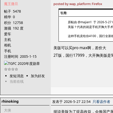
魔王撒旦
posted by wap, platform: Firefox
帖子
5478
引用:
精华
0
原帖由 @majian1 于 2026-5-27 
积分
12758
美版？代表的就是手机开胸大手
激骚
192 度
爱车
这种手机卖给你4100，国行全新
主机
相机
美版可以买pro max啊，差价大
手机
2T版，国行17999，大开胸美版是9
注册时间
2005-1-15
发短消息
加为好友
当前在线
rhinoking
发表于 2026-5-27 22:54
只看该作者
大侠
据说美版为了提高收益，会换国产屏