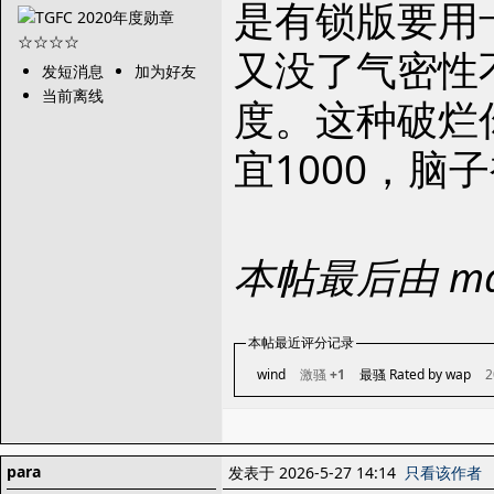
是有锁版要用
又没了气密性
发短消息
加为好友
当前离线
度。这种破烂
宜1000，
本帖最后由 maji
本帖最近评分记录
wind
激骚
+1
最骚 Rated by wap
2
para
发表于 2026-5-27 14:14
只看该作者