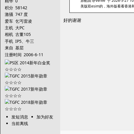
原帖由 @Veree 于 2026-5-27 1
精华
0
美版双esim的，海外版看看香港
积分
58142
激骚
747 度
好的谢谢
爱车
乞丐雷凌
主机
大PC
相机
古董105
手机
IP5、牛三
来自
基层
注册时间
2006-6-11
发短消息
加为好友
当前离线