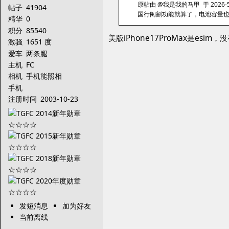
原帖由 @我是我的马甲 于 2026-5-
帖子
41904
国行阉割功能就算了，电池容量
精华
0
积分
85540
美版iPhone17ProMax是e
激骚
1651 度
爱车
两条腿
主机
FC
相机
手机能照相
手机
注册时间
2003-10-23
发短消息
加为好友
当前离线