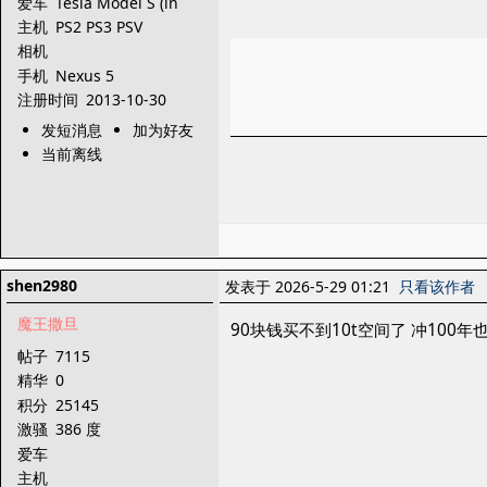
爱车
Tesla Model S (in
dream)
主机
PS2 PS3 PSV
XBOX360 3DS
相机
Dreamcast
手机
Nexus 5
注册时间
2013-10-30
发短消息
加为好友
当前离线
shen2980
发表于 2026-5-29 01:21
只看该作者
魔王撒旦
90块钱买不到10t空间了 冲100年
帖子
7115
精华
0
积分
25145
激骚
386 度
爱车
主机