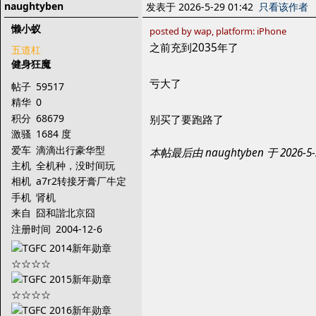
naughtyben
发表于 2026-5-29 01:42
只看该作者
懒小蚁
posted by wap, platform: iPhone
之前充到2035年了
五道杠
健身狂魔
亏大了
帖子
59517
精华
0
积分
68679
别买了要跑路了
激骚
1684 度
爱车
滴滴出行豪华型
本帖最后由 naughtyben 于 2026-
主机
全机种，没时间玩
相机
a7r2转接牙膏厂牛定
手机
肾机
来自
囧和諧北京囧
注册时间
2004-12-6