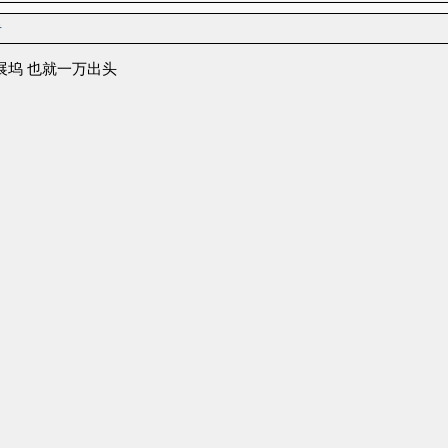
者
展坞 也就一万出头