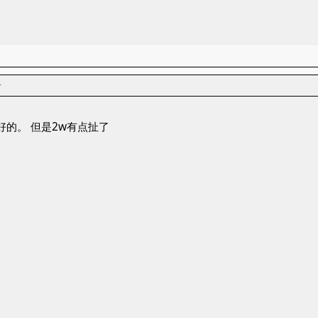
者
也挺好的。 但是2w有点扯了