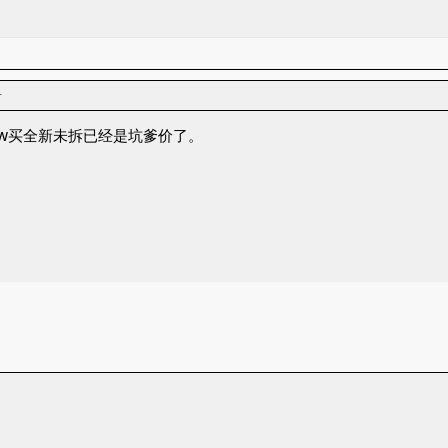
者
w买全新未拆已经是坑爹价了。