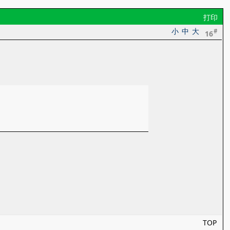
打印
小
中
大
#
16
TOP