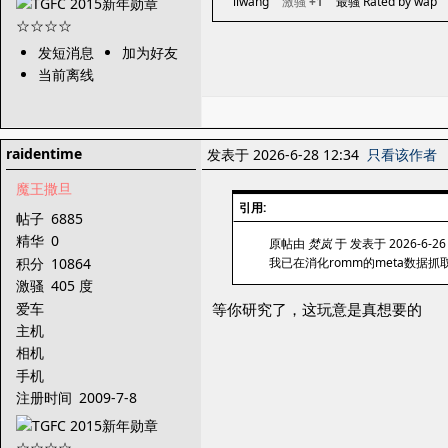
iiwang
激骚
+1
最骚 Rated by wap
发短消息
加为好友
当前离线
raidentime
发表于 2026-6-28 12:34
只看该作者
魔王撒旦
引用:
帖子
6885
精华
0
原帖由
焚岚
于 发表于 2026-6-26
积分
10864
我已在消化romm的meta数
激骚
405 度
爱车
等你研究了，这玩意是真想要的
主机
相机
手机
注册时间
2009-7-8