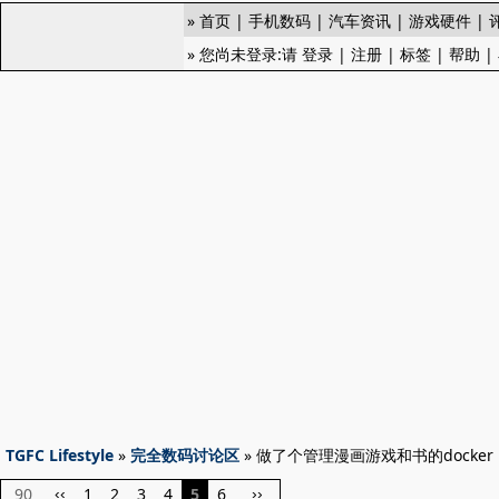
»
首页
|
手机数码
|
汽车资讯
|
游戏硬件
|
» 您尚未登录:请
登录
|
注册
|
标签
|
帮助
|
TGFC Lifestyle
»
完全数码讨论区
» 做了个管理漫画游戏和书的docke
90
1
2
3
4
5
6
‹‹
››