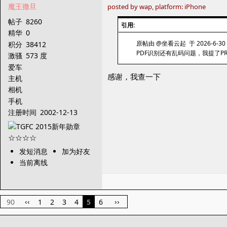
魔王撒旦
posted by wap, platform: iPhone
帖子
8260
引用:
精华
0
原帖由 @坐看云起 于 2026-6-30 
积分
38412
PDF识别还有乱码问题，我提了P
激骚
573 度
爱车
感谢，我查一下
主机
相机
手机
注册时间
2002-12-13
发短消息
加为好友
当前离线
90
1
2
3
4
5
6
‹‹
››