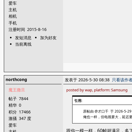
爱车
主机
相机
手机
注册时间
2015-8-16
发短消息
加为好友
当前离线
northcong
发表于 2026-5-30 08:38
只看该作
魔王撒旦
posted by wap, platform: Samsung
帖子
7844
引用:
精华
0
原帖由 @才口千 于 2026-5-29 
积分
17466
俺也一样，但电视要大，延迟
激骚
347 度
爱车
跟你一模一样，60帧就满足，多
主机