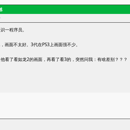
感
者
认识一程序员。
戏，画面不太好。3代在PS3上画面强不少。
他看了看如龙2的画面，再看了看3的，突然问我：有啥差别？？？