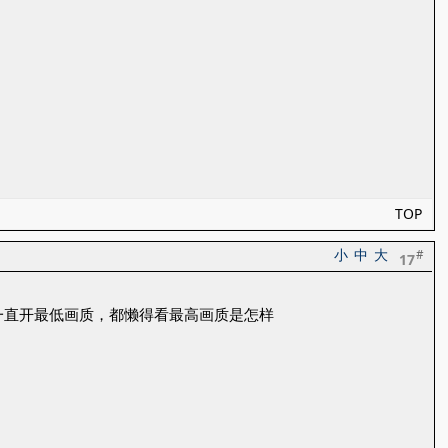
TOP
小
中
大
#
17
一直开最低画质，都懒得看最高画质是怎样