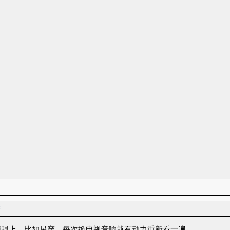
者
须跟上。比如星穿，每次换电视音响就有动力重新看一遍。