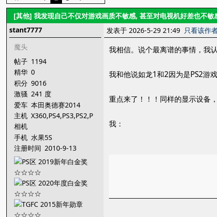
[其他]
我发现自己不仅对游戏画质不敏感, 甚至对电视机好差也不敏
stant7777
发表于 2026-5-29 21:49
只看该作
魔头
我相信。说个最离谱的事情，我
帖子
1194
精华
0
我和他说如龙1和2因为是PS2游
积分
9016
激骚
241 度
重点来了！！！同样的显示设备，
爱车
本田奥德赛2014
主机
X360,PS4,PS3,PS2,P
我：
SP,3DS,NDS,
相机
手机
水果5S
注册时间
2010-9-13