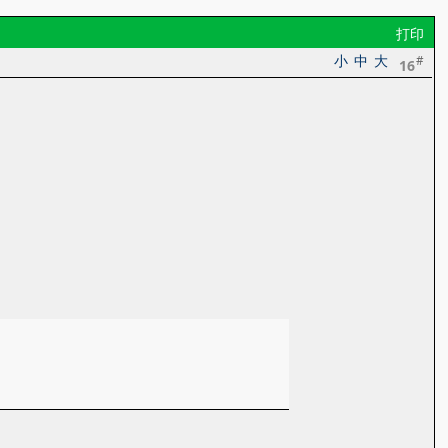
打印
小
中
大
#
16