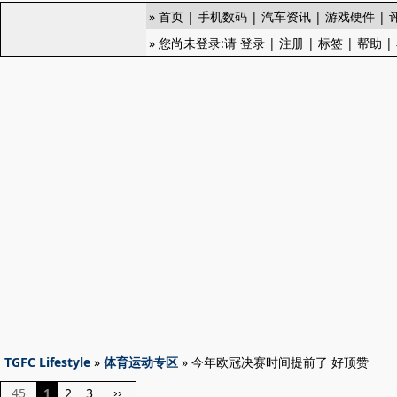
»
首页
|
手机数码
|
汽车资讯
|
游戏硬件
|
» 您尚未登录:请
登录
|
注册
|
标签
|
帮助
|
TGFC Lifestyle
»
体育运动专区
» 今年欧冠决赛时间提前了 好顶赞
45
1
2
3
››