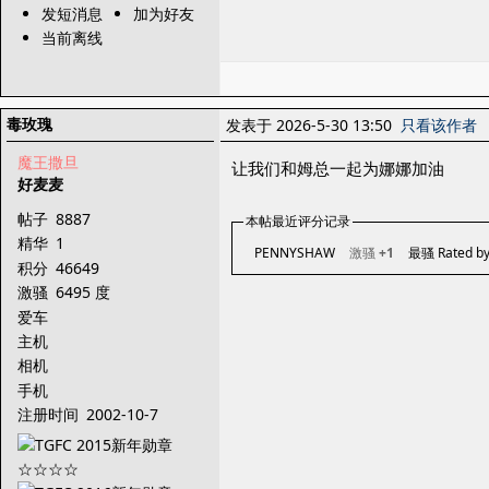
发短消息
加为好友
当前离线
毒玫瑰
发表于 2026-5-30 13:50
只看该作者
魔王撒旦
让我们和姆总一起为娜娜加油
好麦麦
帖子
8887
本帖最近评分记录
精华
1
PENNYSHAW
激骚
+1
最骚 Rated b
积分
46649
激骚
6495 度
爱车
主机
相机
手机
注册时间
2002-10-7