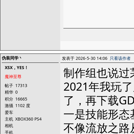
伪装同学丶
发表于 2026-5-30 14:06
只看该作者
XSX，YES！
制作组也说过
魔神至尊
2021年我
帖子
17313
精华
0
了，再下载G
积分
16665
激骚
1102 度
一是技能形态
爱车
主机
XBOX360 PS4
不像流放之路
相机
手机