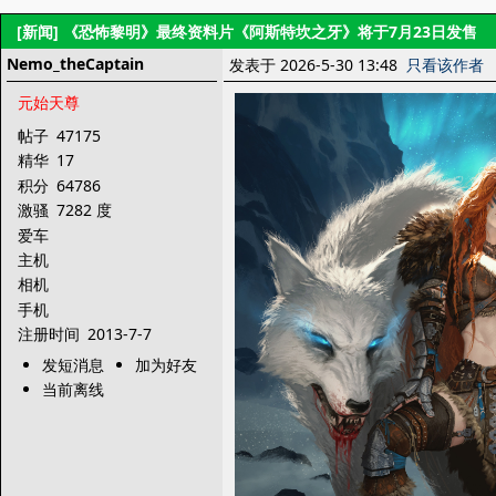
[新闻]
《恐怖黎明》最终资料片《阿斯特坎之牙》将于7月23日发售
Nemo_theCaptain
发表于 2026-5-30 13:48
只看该作者
元始天尊
帖子
47175
精华
17
积分
64786
激骚
7282 度
爱车
主机
相机
手机
注册时间
2013-7-7
发短消息
加为好友
当前离线