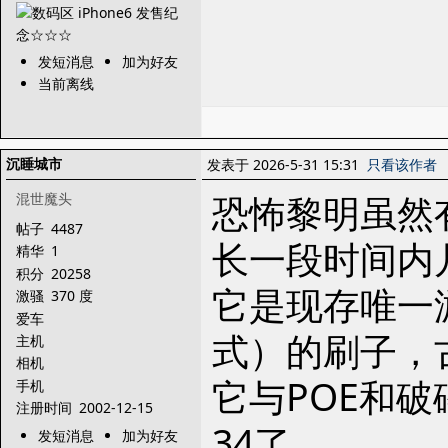
发短消息
加为好友
当前离线
沉睡城市
发表于 2026-5-31 15:31
只看该作者
恐怖黎明虽然
混世魔头
帖子
4487
长一段时间内
精华
1
积分
20258
它是现存唯一
激骚
370 度
爱车
式）的刷子，
主机
相机
它与POE和
手机
注册时间
2002-12-15
34了。
发短消息
加为好友