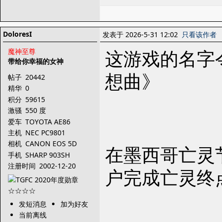
DoloresI
发表于 2026-5-31 12:02
只看该作者
这游戏的名字
魔神至尊
带给你幸福的女神
想曲》
帖子
20442
精华
0
积分
59615
激骚
550 度
爱车
TOYOTA AE86
主机
NEC PC9801
相机
CANON EOS 5D
在墨西哥亡灵
Mark III
手机
SHARP 903SH
注册时间
2002-12-20
户完成亡灵终
发短消息
加为好友
当前离线