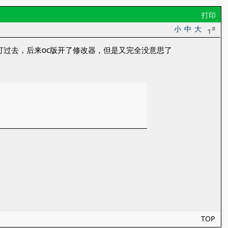
打印
小
中
大
#
1
打过去，后来oc版开了修改器，但是又完全没意思了
TOP