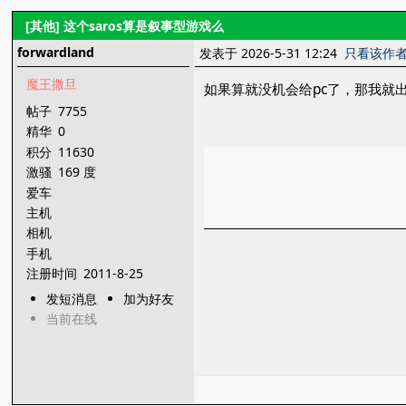
[其他]
这个saros算是叙事型游戏么
forwardland
发表于 2026-5-31 12:24
只看该作
魔王撒旦
如果算就没机会给pc了，那我就
帖子
7755
精华
0
积分
11630
激骚
169 度
爱车
主机
相机
手机
注册时间
2011-8-25
发短消息
加为好友
当前在线