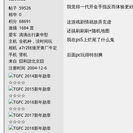
我觉得一代开金手指反而体验更
帖子
59526
精华
0
积分
68691
这游戏剧情就故弄玄虚
激骚
1684 度
还搞刷刷刷+随机地图
爱车
滴滴出行豪华型
我在ps5上烂尾了什么鬼
主机
全机种，没时间玩
相机
a7r2转接牙膏厂牛定
手机
肾机
后面pc玩得特别爽
来自
囧和諧北京囧
注册时间
2004-12-6