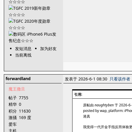
发短消息
加为好友
当前离线
forwardland
发表于 2026-6-1 08:30
只看该作者
魔王撒旦
引用:
帖子
7755
精华
0
原帖由
naughtyben
于 2026-6
积分
11630
posted by wap, platform: iPh
港真
激骚
169 度
爱车
我觉得一代开金手指反而体验
主机