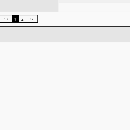
17
1
2
››