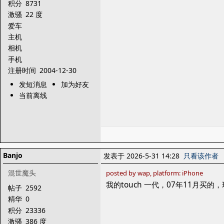
积分
8731
激骚
22 度
爱车
主机
相机
手机
注册时间
2004-12-30
发短消息
加为好友
当前离线
Banjo
发表于 2026-5-31 14:28
只看该作者
混世魔头
posted by wap, platform: iPhone
我的touch 一代，07年11月
帖子
2592
精华
0
积分
23336
激骚
386 度