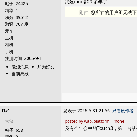
我这ipod都20多年了
帖子
24485
精华
1
附件:
您所在的用户组无法下
积分
39512
激骚
707 度
爱车
主机
相机
手机
注册时间
2005-9-1
发短消息
加为好友
当前离线
ff51
发表于 2026-5-31 21:56
只看该作者
大侠
posted by wap, platform: iPhone
我有个年会中的Touch3，第一台
帖子
658
精华
0