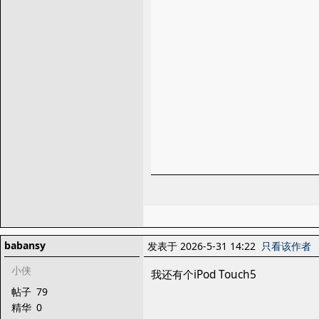
babansy
发表于 2026-5-31 14:22
只看该作者
小侠
我还有个iPod Touch5
帖子
79
精华
0