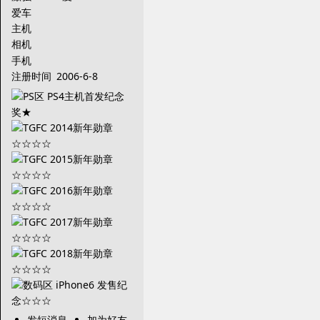
爱车
主机
相机
手机
注册时间
2006-6-8
发短消息
加为好友