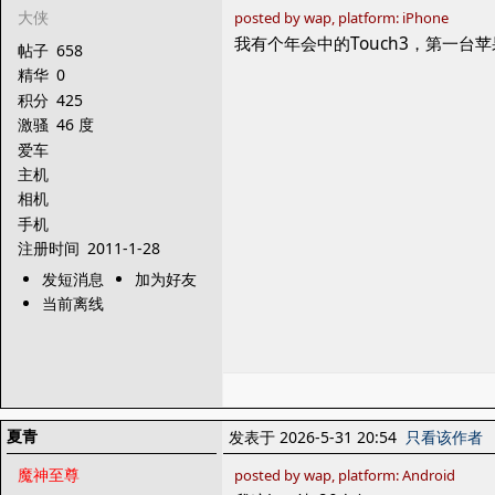
大侠
posted by wap, platform: iPhone
我有个年会中的Touch3，第一台
帖子
658
精华
0
积分
425
激骚
46 度
爱车
主机
相机
手机
注册时间
2011-1-28
发短消息
加为好友
当前离线
夏青
发表于 2026-5-31 20:54
只看该作者
魔神至尊
posted by wap, platform: Android