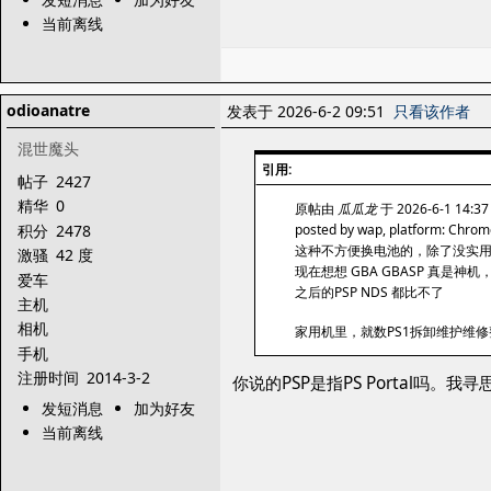
当前离线
odioanatre
发表于 2026-6-2 09:51
只看该作者
混世魔头
引用:
帖子
2427
精华
0
原帖由
瓜瓜龙
于 2026-6-1 14:
积分
2478
posted by wap, platform: Chro
这种不方便换电池的，除了没实
激骚
42 度
现在想想 GBA GBASP 真是
爱车
之后的PSP NDS 都比不了
主机
相机
家用机里，就数PS1拆卸维护维修整理
手机
注册时间
2014-3-2
你说的PSP是指PS Portal吗。我
发短消息
加为好友
当前离线