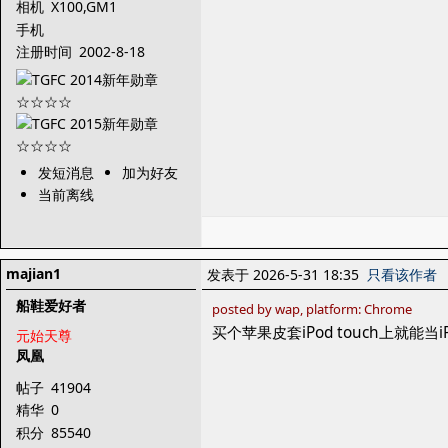
相机
X100,GM1
手机
注册时间
2002-8-18
发短消息
加为好友
当前离线
majian1
发表于 2026-5-31 18:35
只看该作者
船鞋爱好者
posted by wap, platform: Chrome
买个苹果皮套iPod touch上就能当
元始天尊
凤凰
帖子
41904
精华
0
积分
85540