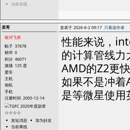
当前在线
卖哥
发表于 2026-6-2 09:17
只看该作者
性能来说，int
银河飞将
帖子
37678
的计算管线力大
精华
0
积分
46071
AMD的Z2更
激骚
125 度
爱车
如果不是冲着A
主机
相机
是等微星使用
手机
注册时间
2005-12-14
发短消息
加为好友
当前离线