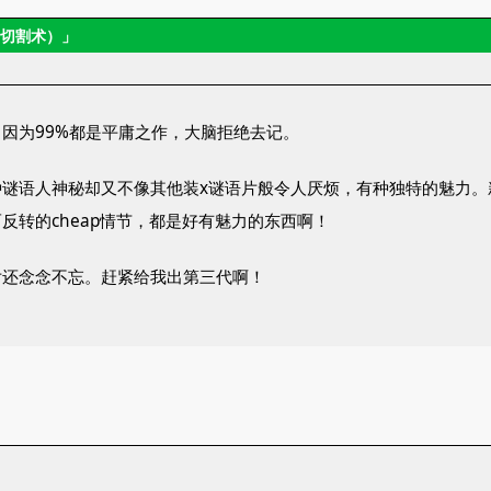
生切割术）」
因为99%都是平庸之作，大脑拒绝去记。
刻，那种谜语人神秘却又不像其他装x谜语片般令人厌烦，有种独特的魅
反转的cheap情节，都是好有魅力的东西啊！
片还念念不忘。赶紧给我出第三代啊！