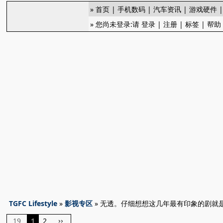
»
首页
|
手机数码
|
汽车资讯
|
游戏硬件
» 您尚未登录:请
登录
|
注册
|
标签
|
帮助
TGFC Lifestyle
»
影视专区
» 无透。仔细想想这几年最有印象的剧就是「
19
1
2
››