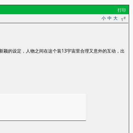
打印
小
中
大
#
1
力。新颖的设定，人物之间在这个装13宇宙里合理又意外的互动，出